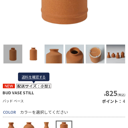
送料を確認する
送料を確認する
825
BUD VASE STILL
¥
(税込)
バッド ベース
ポイント：
4
COLOR
カラーを選択してください