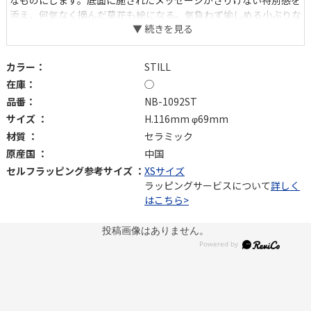
なものにします。底面に施されたメッセージがさりげない特別感を
添え、何気なく摘んだ草花も絵になる。気負わず愉しめる小ぶりな
花瓶です。ちょっとしたギフトにもおすすめ。
カラー：
STILL
在庫：
◯
品番：
NB-1092ST
サイズ ：
H.116mm φ69mm
材質 ：
セラミック
原産国 ：
中国
セルフラッピング参考サイズ ：
XSサイズ
ラッピングサービスについて
詳しく
はこちら>
投稿画像はありません。