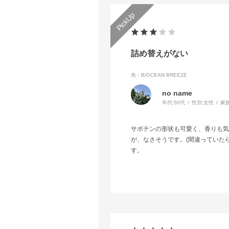
詰め替えがない
色：B/OCEAN BREEZE
no name
年代:
50代
性別:
女性
家
サボテンの形状も可愛く、香りも気
が、なさそうです。(間違っていた
す。