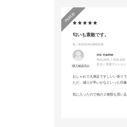
匂いも素敵です。
色：B/OCEAN BREEZE
no name
年代:
20代
性別:
女性
住まい:
賃貸マンション
おしゃれで大満足ですしいい香りで
ただ、減りが早いかなといった印象
気に入ったので他の２種類も買い足