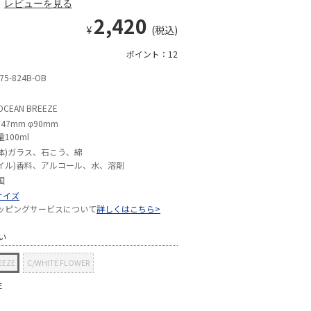
レビューを見る
2,420
¥
(税込)
ポイント：12
75-824B-OB
OCEAN BREEZE
147mm φ90mm
100ml
体)ガラス、石こう、綿
イル)香料、アルコール、水、溶剤
国
サイズ
ッピングサービスについて
詳しくはこちら>
い
EEZE
C/WHITE FLOWER
E