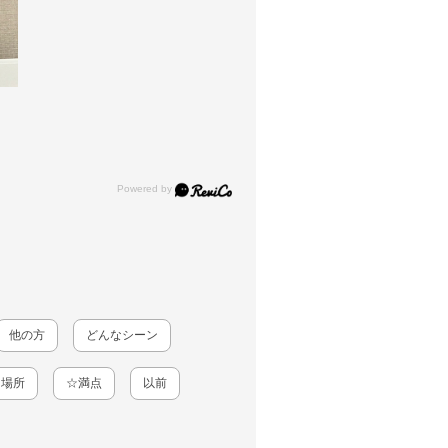
他の方
どんなシーン
、場所
☆満点
以前