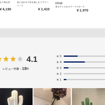
なり得る存
花に合わせて形を楽しむフラワー
DRAB
ベース
卓上サイズのカラーペグボード
￥4,180
￥2,420
￥2,970
★
5
4.1
★
4
18
★
3
レビュー件数：
件
★
2
★
1