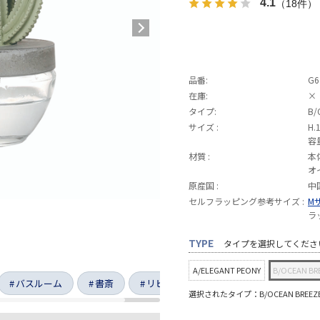
4.1
（18件）
品番:
G6
在庫:
×
タイプ:
B/
サイズ :
H.
容量
材質 :
本
オ
原産国 :
中
セルフラッピング参考サイズ :
M
ラ
TYPE
タイプを選択してくださ
A/ELEGANT PEONY
B/OCEAN BR
バスルーム
書斎
リビング
選択されたタイプ：B/OCEAN BREEZ