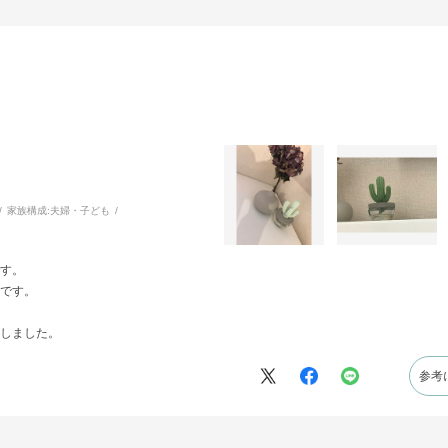
家族構成:
夫婦・子ども
す。
です。
しました。
参考