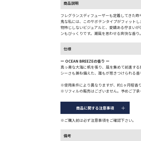
商品説明
フレグランスディフューザーも定着してきた昨
鬼な私には、このサボテンタイプがフィットし
物怖じしないビジュアルと、愛嬌ある佇まいが
ンもびっくりです。潮風を思わせる爽快な香り
仕様
ー OCEAN BREEZEの香り ー
真っ青な大海に帆を張り、風を集めて前進する
シーさも兼ね備えた、誰もが惹きつけられる香
※使用条件により異なりますが、約1ヶ月程香
※リフィルの販売はございません。予めご了承
商品に関する注意事項
※ご購入前は必ず注意事項をご確認下さい。
備考