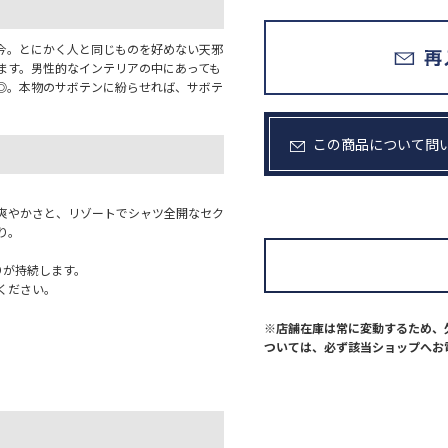
今。とにかく人と同じものを好めない天邪
ます。男性的なインテリアの中にあっても
◎。本物のサボテンに紛らせれば、サボテ
。
この商品について問
爽やかさと、リゾートでシャツ全開なセク
り。
りが持続します。
ください。
※店舗在庫は常に変動するため、
ついては、必ず該当ショップへお