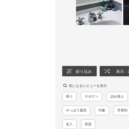
絞り込み
表示：
気になるレビューを表示
香り
サボテン
詰め替え
っぱり最高
印象
芳香剤
友人
容器