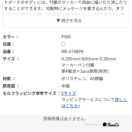
トボードのボディには、付属のマーカーで自由に描いたり消したり
することができます。 宅配時にメッセージを書き込んだり、オフ
ィスや在宅ワーク時に"会議中"と知らせたり。 LEDで光るその姿
は、人の視線を惹きつけ、大切なメッセージを見逃させません。
どこか雑貨感を感じる作りとカラー展開にも心惹かれます。
カラー：
PINK
在庫：
◯
品番：
NB-0748PK
サイズ ：
H.205mm W.83mm D.28mm
マーカーペン付属
単4電池×2pcs使用(別売)
材質 ：
ポリスチレン、AS樹脂
原産国 ：
中国
セルフラッピング参考サイズ ：
Sサイズ
ラッピングサービスについて
詳しく
はこちら>
投稿画像はありません。