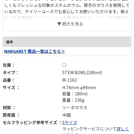
しくもフレッシュな印象のステムボウル。厚手のガラスを使用して
いるので、デイリーユースでも安心してお使いいただけます。揃え
たくなる豊富なバリエーションも魅力のひとつ。シリーズで組み合
わせることで、統一感のある華やかなテーブルコーディネートを愉
しめます。
備考
MARGARET 商品一覧はこちら＞
在庫：
◯
タイプ：
STEM BOWL(180ml)
品番：
M-1162
サイズ ：
H.74mm φ94mm
容量：180ml
重量：236g
材質 ：
ソーダガラス
原産国 ：
中国
セルフラッピング参考サイズ ：
Sサイズ
ラッピングサービスについて
詳しく