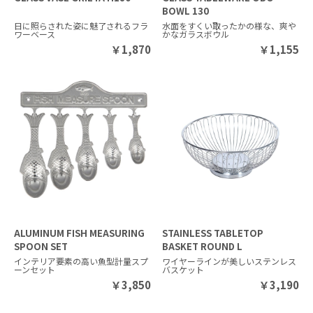
BOWL 130
日に照らされた姿に魅了されるフラ
水面をすくい取ったかの様な、爽
ワーベース
かなガラスボウル
￥
1,870
￥
1,155
ALUMINUM FISH MEASURING
STAINLESS TABLETOP
SPOON SET
BASKET ROUND L
インテリア要素の高い魚型計量スプ
ワイヤーラインが美しいステンレス
ーンセット
バスケット
￥
3,850
￥
3,190