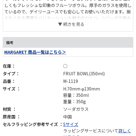
しくもフレッシュな印象のフルーツボウル。厚手のガラスを使用し
ているので、デイリーユースでも安心してお使いいただけます。揃
えたくなる豊富なバリエーションも魅力のひとつ。シリーズで組み
合わせることで、統一感のある華やかなテーブルコーディネートを
愉しめます。
備考
MARGARET 商品一覧はこちら＞
在庫：
◯
タイプ：
FRUIT BOWL(350ml)
品番：
M-1119
サイズ ：
H.70mm φ130mm
容量：350ml
重量：350g
材質 ：
ソーダガラス
原産国 ：
中国
セルフラッピング参考サイズ ：
Sサイズ
ラッピングサービスについて
詳しく