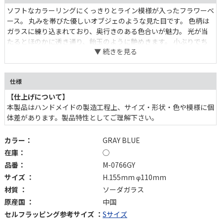
ソフトなカラーリングにくっきりとライン模様が入ったフラワーベ
ース。 丸みを帯びた優しいオブジェのような見た目です。 色柄は
ガラスに練り込まれており、奥行きのある色合いが魅力。 光が当
たるとほのかに透き通り、飴玉のように艶めきます。 小ぶりでち
ょっとしたスペースに置きやすく、インテリアとしてずっと飾って
おきたい花瓶です。
仕様
【仕上げについて】
本製品はハンドメイドの製造工程上、サイズ・形状・色や模様に個
体差があります。製品特性としてご理解下さい。
カラー：
GRAY BLUE
在庫：
◯
品番：
M-0766GY
サイズ ：
H.155mm φ110mm
材質 ：
ソーダガラス
原産国 ：
中国
セルフラッピング参考サイズ ：
Sサイズ