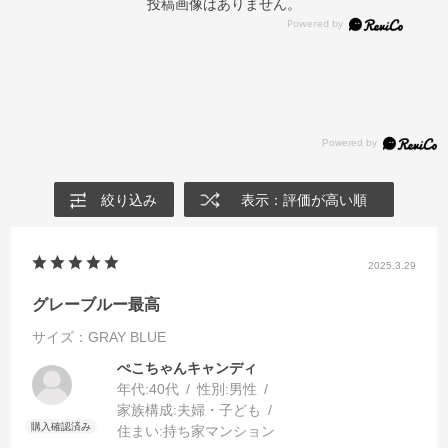
投稿画像はありません。
絞り込み
表示：評価が高い順
2025.3.29
グレーブルー最高
サイズ：GRAY BLUE
ぺこちゃんキャンディ
年代:
40代
性別:
男性
家族構成:
夫婦・子ども
住まい:
持ち家マンション