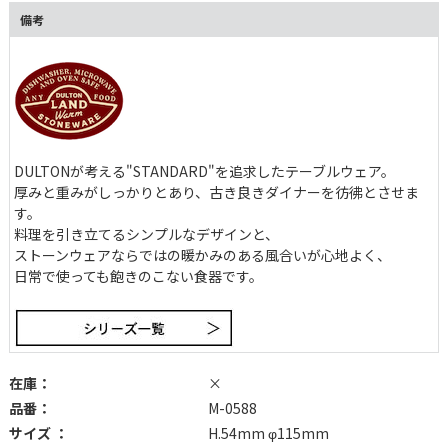
意。 飲食店の食器としても利用できるほどの充実のラインナップ
備考
で、テーブルコーディネートも楽しみたい。
DULTONが考える"STANDARD"を追求したテーブルウェア。
厚みと重みがしっかりとあり、古き良きダイナーを彷彿とさせま
す。
料理を引き立てるシンプルなデザインと、
ストーンウェアならではの暖かみのある風合いが心地よく、
日常で使っても飽きのこない食器です。
在庫：
×
品番：
M-0588
サイズ ：
H.54mm φ115mm