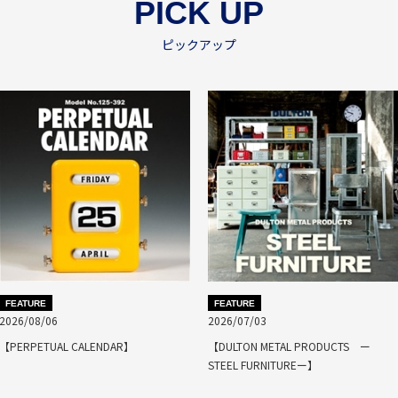
PICK UP
ピックアップ
FEATURE
FEATURE
2026/08/06
2026/07/03
【PERPETUAL CALENDAR】
【DULTON METAL PRODUCTS ー
STEEL FURNITUREー】