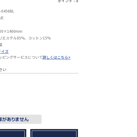
ポイント：8
-0456BL
UE
00×1400mm
リエステル85%、コットン15%
国
サイズ
ッピングサービスについて
詳しくはこちら>
さい