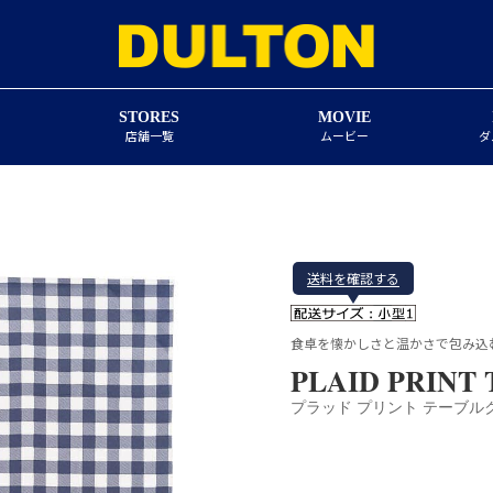
STORES
MOVIE
店舗一覧
ムービー
ダ
送料を確認する
食卓を懐かしさと温かさで包み込
PLAID PRINT
プラッド プリント テーブル