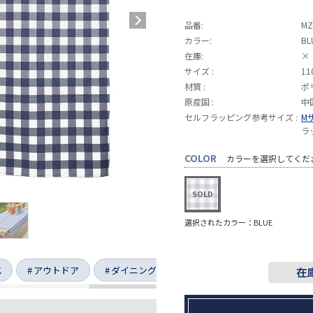
品番:
MZ
カラー:
BL
在庫:
×
サイズ :
11
材質 :
ポ
原産国 :
中
セルフラッピング参考サイズ :
M
ラ
COLOR
カラーを選択してくだ
選択されたカラー：BLUE
K
アウトドア
ダイニング
ガーデン