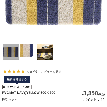
5.0
レビューを見る
（3）
送料を確認する
送料を確認する
3,850
PVC MAT NAVY/YELLOW 600×900
¥
(税込)
PVC マット
ポイント：
19