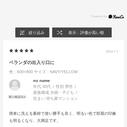
絞り込み
表示：評価が高い順
2023.7.7
ベランダの出入り口に
色：600×900
サイズ：NAVY/YELLOW
no name
年代:
30代
性別:
男性
家族構成:
夫婦・子ども
住まい:
持ち家マンション
簡単に洗える素材で使い勝手も良く、明るい色で部屋の印象
も明るくなり、大満足です。