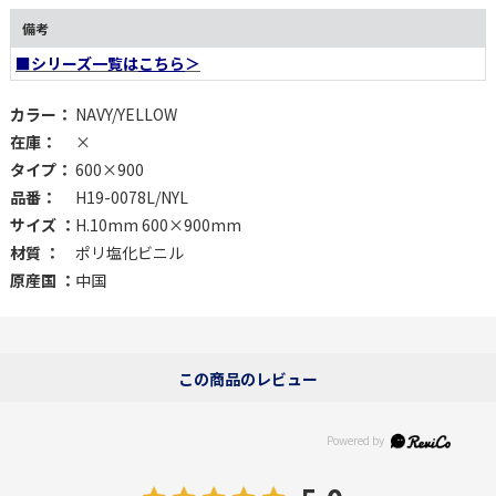
備考
■シリーズ一覧は
こちら
＞
カラー：
NAVY/YELLOW
在庫：
×
タイプ：
600×900
品番：
H19-0078L/NYL
サイズ ：
H.10mm 600×900mm
材質 ：
ポリ塩化ビニル
原産国 ：
中国
この商品のレビュー