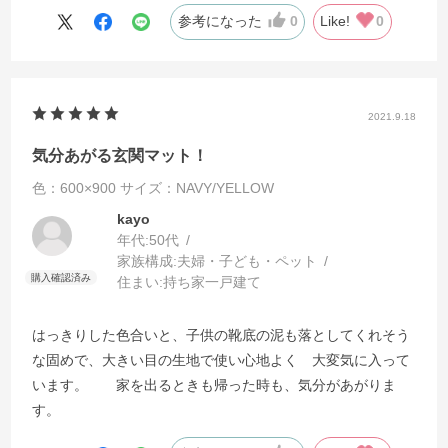
参考になった
0
Like!
0
2021.9.18
気分あがる玄関マット！
色：600×900
サイズ：NAVY/YELLOW
kayo
年代:
50代
家族構成:
夫婦・子ども・ペット
住まい:
持ち家一戸建て
はっきりした色合いと、子供の靴底の泥も落としてくれそう
な固めで、大きい目の生地で使い心地よく 大変気に入って
います。 家を出るときも帰った時も、気分があがりま
す。