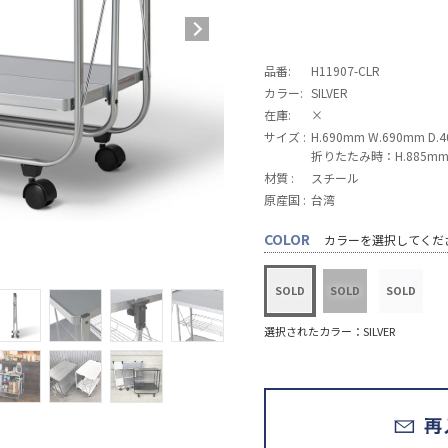
品番:
H11907-CLR
カラー:
SILVER
在庫:
×
サイズ :
H.690mm W.690mm D.
折りたたみ時：H.885mm W
材質 :
スチール
原産国 :
台湾
COLOR
カラーを選択してくだ
選択されたカラー：SILVER