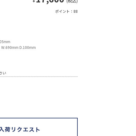
¥
(税込)
ポイント：88
405mm
.690mm D.100mm
さい