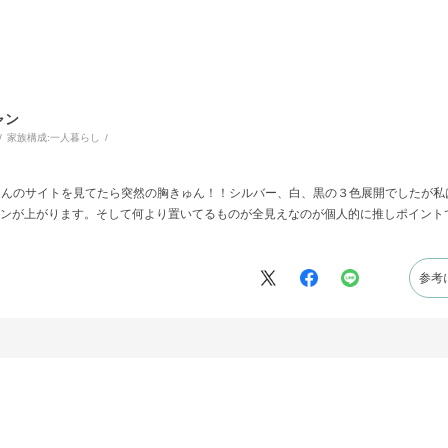
ャン
家族構成:
一人暮らし
Nさんのサイトを見てたら突然の胸きゅん！！シルバー、白、黒の３色展開でしたが
ンが上がります。そして何より置いてるものが全見えなのが個人的に推しポイント
参考