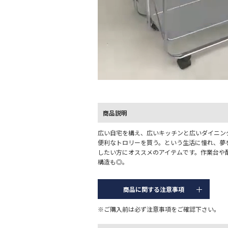
L
o
/
U
a
n
d
m
e
u
d
t
:
e
1
商品説明
0
0
.
0
広い自宅を構え、広いキッチンと広いダイニン
0
便利なトロリーを買う。という生活に憧れ、夢
%
したい方にオススメのアイテムです。作業台や
構造も◎。
商品に関する注意事項
※ご購入前は必ず注意事項をご確認下さい。