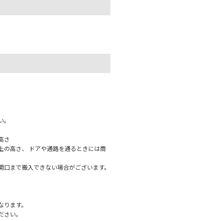
。
。
い。
高さ
上の高さ、 ドアや通路を通るときには商
関口まで搬入できない場合がございます。
なります。
ださい。