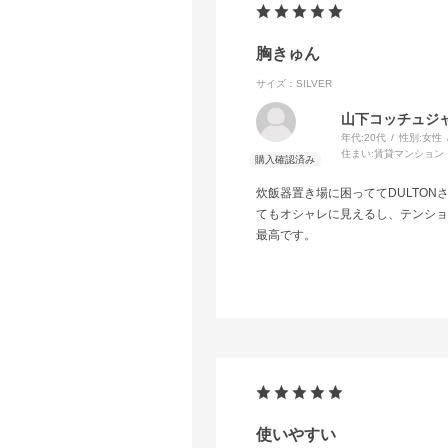
胸きゅん
サイズ：SILVER
山下コッチュジ
年代:
20代
性別:
女性
住まい:
賃貸マンション
炊飯器置き場に困っててDULTO
てもオシャレに見えるし、テンショ
最高です。
使いやすい