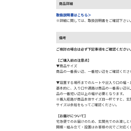
商品詳細
取扱説明書はこちら＞
※詳細に関しては、取扱説明書をご確認下さい
備考
ご検討の場合は必ず下記事項をご確認ください
【ご購入前の注意点】
▼商品サイズ
商品の一番長い辺、一番短い辺をご確認くださ
▼設置する場所までのルートや出入り口の幅・
基本的に、入り口や通路は商品の一番長い辺以
品の一番短い辺以上の幅が必要となります。
※搬入経路が商品本体サイズ目一杯ですと、玄
サイズは余裕をもってご確認ください。
【お届けについて】
宅急便でのお届けのため、玄関先でのお渡しと
開梱・組み立て・設置はお客様の元でご対応く