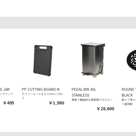
CE JAR
PP CUTTING BOARD M
PEDAL BIN 45L
ROUND T
ンクアップ
デイリーユースならではのこだわ
STAINLESS
BLACK
り
無骨で機能的な業務用ペダルビン
敢えて重た
￥495
￥1,980
う選択肢
￥28,600