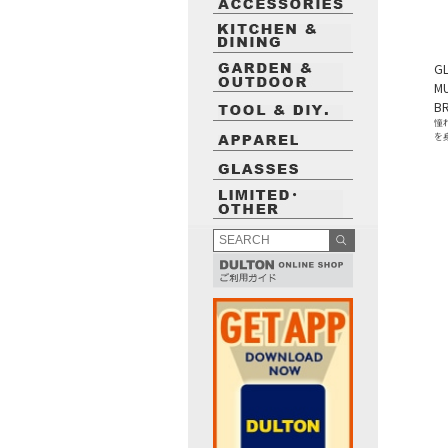
GL
M
B
憧
を
最近閲覧したお勧めの商品