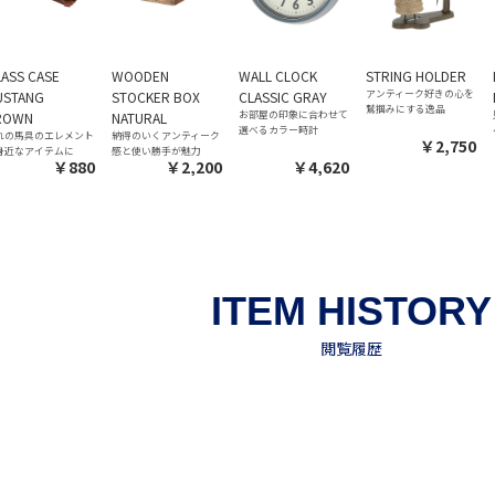
ASS CASE
WOODEN
WALL CLOCK
STRING HOLDER
アンティーク好きの心を
USTANG
STOCKER BOX
CLASSIC GRAY
鷲掴みにする逸品
お部屋の印象に合わせて
ROWN
NATURAL
選べるカラー時計
れの馬具のエレメント
納得のいくアンティーク
￥2,750
身近なアイテムに
感と使い勝手が魅力
￥880
￥2,200
￥4,620