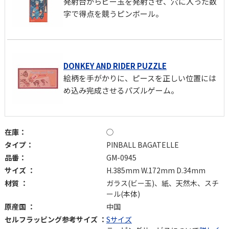
発射台からビー玉を発射させ、穴に入った数
字で得点を競うピンボール。
DONKEY AND RIDER PUZZLE
絵柄を手がかりに、ピースを正しい位置には
め込み完成させるパズルゲーム。
在庫：
◯
タイプ：
PINBALL BAGATELLE
品番：
GM-0945
サイズ ：
H.385mm W.172mm D.34mm
材質 ：
ガラス(ビー玉)、紙、天然木、スチ
ール(本体)
原産国 ：
中国
セルフラッピング参考サイズ ：
Sサイズ