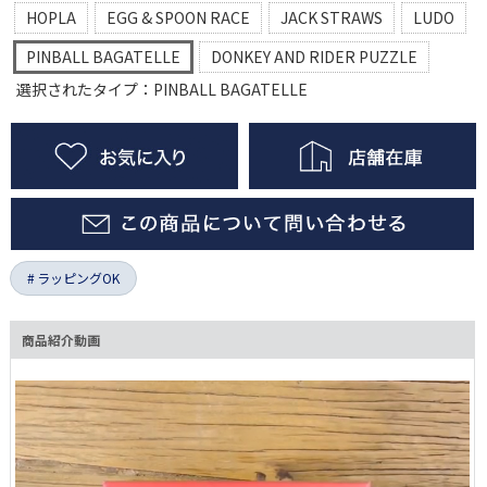
HOPLA
EGG & SPOON RACE
JACK STRAWS
LUDO
PINBALL BAGATELLE
DONKEY AND RIDER PUZZLE
選択されたタイプ：PINBALL BAGATELLE
ラッピングOK
商品紹介動画