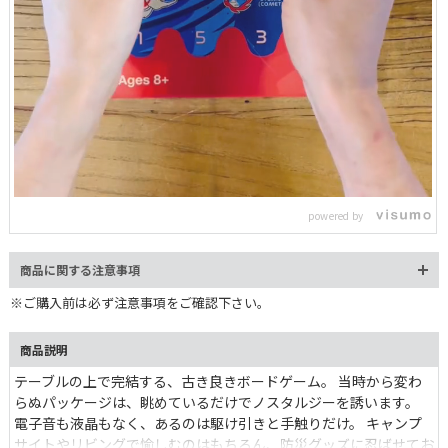
L
o
/
U
a
n
d
m
e
powered by
u
d
t
:
e
3
0
商品に関する注意事項
.
0
0
※ご購入前は必ず注意事項をご確認下さい。
%
商品説明
テーブルの上で完結する、古き良きボードゲーム。 当時から変わ
らぬパッケージは、眺めているだけでノスタルジーを誘います。
電子音も液晶もなく、あるのは駆け引きと手触りだけ。 キャンプ
サイトやリビングで愉しむのはもちろん、防災グッズに忍ばせてお