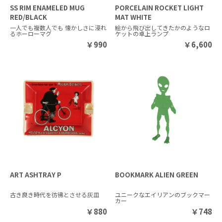
SS RIM ENAMELED MUG
PORCELAIN ROCKET LIGHT
RED/BLACK
MAT WHITE
一人でも複数人でも 懐かしさに浸れ
絵から飛び出してきたかのようなロ
るホーローマグ
ケットの卓上ランプ
￥
990
￥
6,600
ART ASHTRAY P
BOOKMARK ALIEN GREEN
古き良き時代を彷彿とさせる灰皿
ユニークなエイリアンのブックマー
カー
￥
880
￥
748