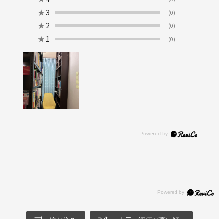
★
3
(0)
★
2
(0)
★
1
(0)