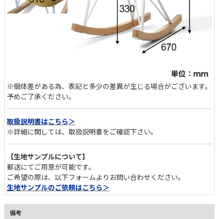
360°愛嬌のある佇まい
コロンとした丸みのあるシルエットで、どの角度から見てもやさし
※個体差がある為、表記と多少の差異が生じる場合がございます。
い印象です。リビングや寝室、ワークスペースの片隅に置くだけ
予めご了承ください。
で、インテリアのアクセントに。
取扱説明書はこちら＞
※詳細に関しては、取扱説明書をご確認下さい。
【生地サンプルについて】
郵送にてご用意が可能です。
ご希望の際は、以下フォームよりお問い合わせください。
生地サンプルのご依頼はこちら＞
備考