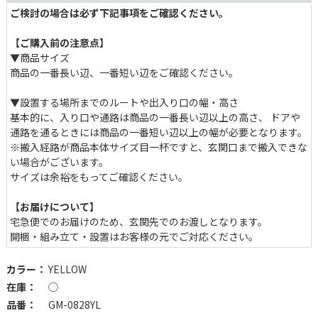
ご検討の場合は必ず下記事項をご確認ください。
【ご購入前の注意点】
温かみのある布張りと木製の脚
▼商品サイズ
商品の一番長い辺、一番短い辺をご確認ください。
ポリエステル100%の布張りシートは、肌触りがよく丈夫で、一年
を通して快適にお使いいただけます。天然木の脚がやわらかな印象
▼設置する場所までのルートや出入り口の幅・高さ
を添え、住空間に自然と馴染みます。
基本的に、入り口や通路は商品の一番長い辺以上の高さ、 ドア
通路を通るときには商品の一番短い辺以上の幅が必要となります。
※搬入経路が商品本体サイズ目一杯ですと、玄関口まで搬入できな
い場合がございます。
サイズは余裕をもってご確認ください。
【お届けについて】
宅急便でのお届けのため、玄関先でのお渡しとなります。
開梱・組み立て・設置はお客様の元でご対応ください。
カラー：
YELLOW
在庫：
◯
品番：
GM-0828YL