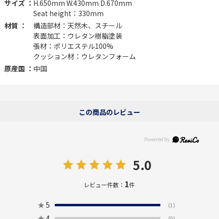
サイズ ：
H.650mm W.430mm D.670mm
Seat height：330mm
材質 ：
構造部材：天然木、スチール
表面加工：ウレタン樹脂塗装
張材：ポリエステル100%
クッション材：ウレタンフォーム
原産国 ：
中国
この商品のレビュー
5.0
1
レビュー件数：
件
★
5
(1)
★
4
(0)