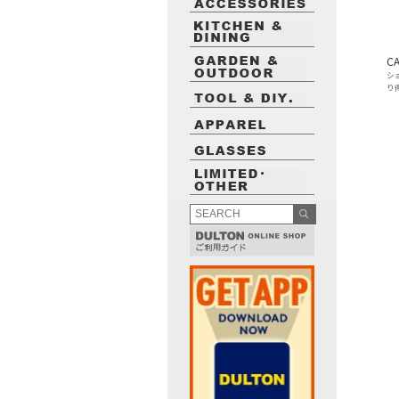
CA
シ
り
最近閲覧したお勧めの商品