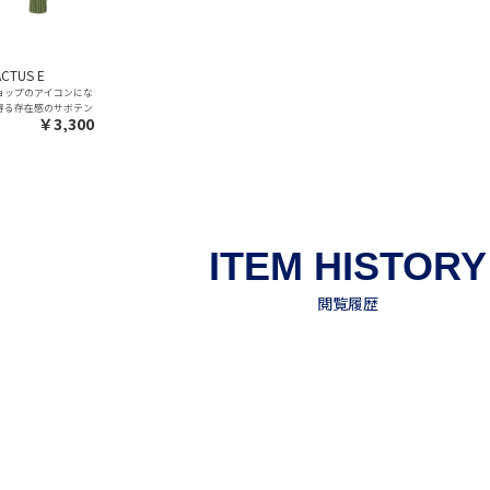
CTUS E
ョップのアイコンにな
得る存在感のサボテン
￥3,300