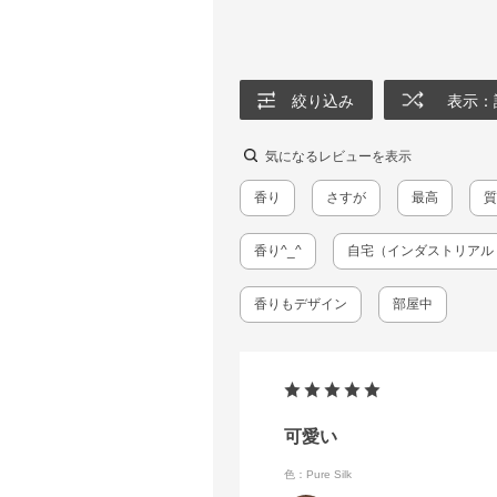
絞り込み
表示：
気になるレビューを表示
香り
さすが
最高
質
香り^_^
自宅（インダストリアル
香りもデザイン
部屋中
可愛い
色：Pure Silk