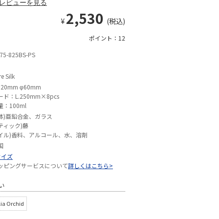
レビューを見る
2,530
¥
(税込)
ポイント：12
75-825BS-PS
e Silk
120mm φ60mm
ード：L.250mm×8pcs
量：100ml
体)亜鉛合金、ガラス
ティック)藤
イル)香料、アルコール、水、溶剤
国
サイズ
ッピングサービスについて
詳しくはこちら>
い
ia Orchid