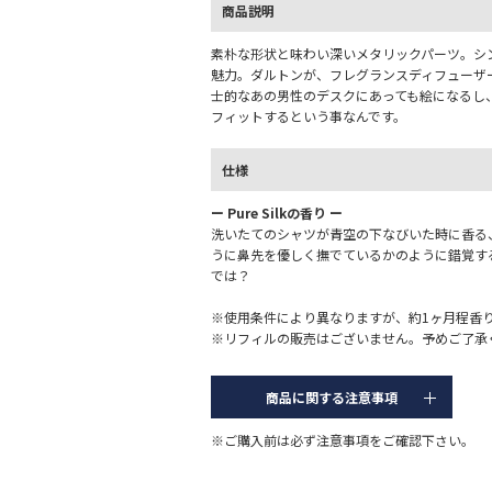
商品説明
素朴な形状と味わい深いメタリックパーツ。シ
魅力。ダルトンが、フレグランスディフューザ
士的なあの男性のデスクにあっても絵になるし
フィットするという事なんです。
仕様
ー Pure Silkの香り ー
洗いたてのシャツが青空の下なびいた時に香る
うに鼻先を優しく撫でているかのように錯覚す
では？
※使用条件により異なりますが、約1ヶ月程香
※リフィルの販売はございません。予めご了承
商品に関する注意事項
※ご購入前は必ず注意事項をご確認下さい。