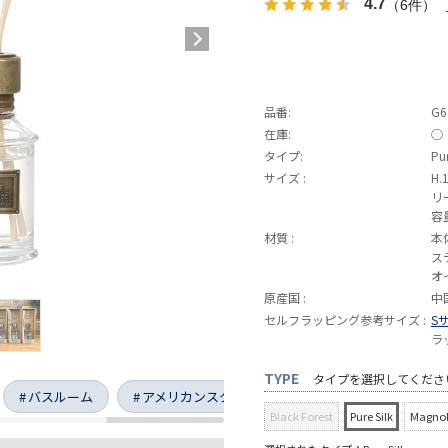
4.7
（6件）
品番:
G6
在庫:
◯
タイプ:
Pur
サイズ :
H.
リ
容
材質 :
本
ス
オ
原産国 :
中
セルフラッピング参考サイズ :
S
ラ
TYPE
タイプを選択してくださ
バスルーム
アメリカンスタイル
リビング
Black Forest
Pure Silk
Magnol