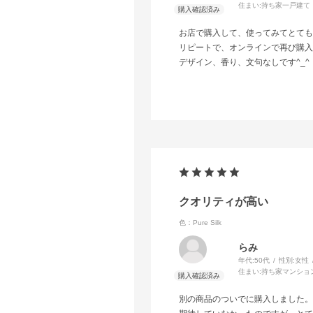
住まい:
持ち家一戸建て
お店で購入して、使ってみてとても
リピートで、オンラインで再び購入
デザイン、香り、文句なしです^_^
クオリティが高い
色：Pure Silk
らみ
年代:
50代
性別:
女性
住まい:
持ち家マンショ
別の商品のついでに購入しました。