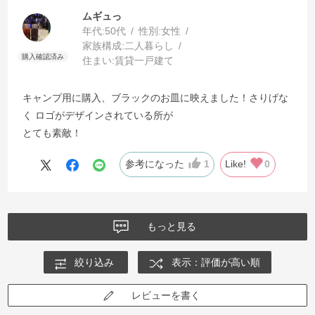
ムギュっ
年代:
50代
性別:
女性
家族構成:
二人暮らし
住まい:
賃貸一戸建て
キャンプ用に購入、ブラックのお皿に映えました！さりげな
く ロゴがデザインされている所が
とても素敵！
参考になった
1
Like!
0
もっと見る
絞り込み
表示：評価が高い順
レビューを書く