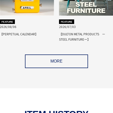
FEATURE
FEATURE
2026/08/06
2026/07/03
【PERPETUAL CALENDAR】
【DULTON METAL PRODUCTS ー
STEEL FURNITUREー】
MORE