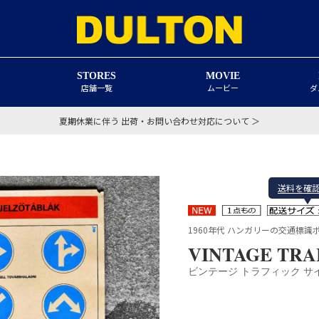
STORES
MOVIE
店舗一覧
ムービー
ダ
夏期休業に伴う 出荷・お問い合わせ対応について ＞
送料を確
1960年代 ハンガリーの交通標識
VINTAGE TRA
ビンテージ トラフィック サ