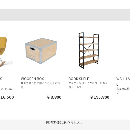
 S
WOODEN BOX L
BOOK SHELF
WALL LA
無骨で飾り気が無いからそそられ
アイアン×リサイクルウッドの大
L
る
型シェルフ
パクトなロ
見る度に惹
プ
16,500
￥8,800
￥195,800
投稿画像はありません。