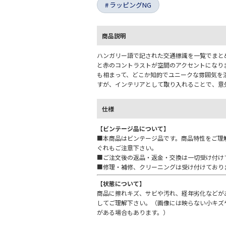
ラッピングNG
商品説明
ハンガリー語で記された交通標識を一覧でまと
と赤のコントラストが空間のアクセントになり
も相まって、どこか知的でユニークな雰囲気を
すが、インテリアとして取り入れることで、意
仕様
【ビンテージ品について】
■本商品はビンテージ品です。商品特性をご理
ぐれもご注意下さい。
■ご注文後の返品・返金・交換は一切受け付け
■修理・補修、クリーニングは受け付けており
【状態について】
商品に擦れキズ、サビや汚れ、経年劣化などが
してご理解下さい。（画像には映らない小キズ
がある場合もあります。）