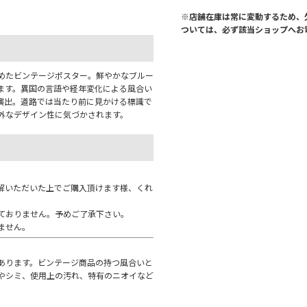
※店舗在庫は常に変動するため、
ついては、必ず該当ショップへお
めたビンテージポスター。鮮やかなブルー
ます。異国の言語や経年変化による風合い
演出。道路では当たり前に見かける標識で
外なデザイン性に気づかされます。
解いただいた上でご購入頂けます様、くれ
ておりません。予めご了承下さい。
ません。
あります。ビンテージ商品の持つ風合いと
やシミ、使用上の汚れ、特有のニオイなど