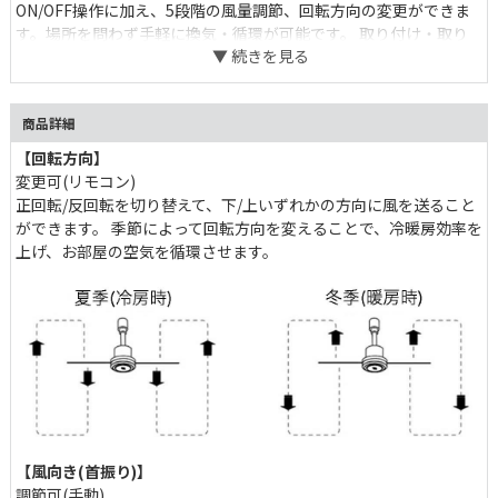
ON/OFF操作に加え、5段階の風量調節、回転方向の変更ができま
す。場所を問わず手軽に換気・循環が可能です。 取り付け・取り
外しはワンタッチで簡単。 φ50cmとコンパクトかつ軽量なので、
大型シーリングファンの設置が難しい環境や、レストルームといっ
た比較的小さめのお部屋でもお使いいただけます。 気軽に生活環
商品詳細
境をアップグレードできる気の利くアイテムです。
【回転方向】
変更可(リモコン)
正回転/反回転を切り替えて、下/上いずれかの方向に風を送ること
ができます。 季節によって回転方向を変えることで、冷暖房効率を
上げ、お部屋の空気を循環させます。
【風向き(首振り)】
調節可(手動)