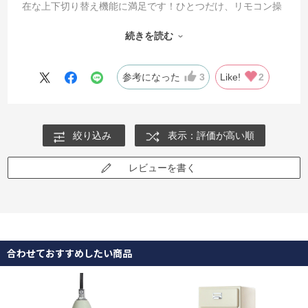
在な上下切り替え機能に満足です！ひとつだけ、リモコン操
作時の電波干渉がたまに起こります(片方つけるともう片方が
続きを読む
消える・その逆等)
出来るだけ互いとの距離を取ったりリモコンの向きを極端に
振って使ってます。
参考になった
3
Like!
2
絞り込み
表示：評価が高い順
レビューを書く
合わせておすすめしたい商品