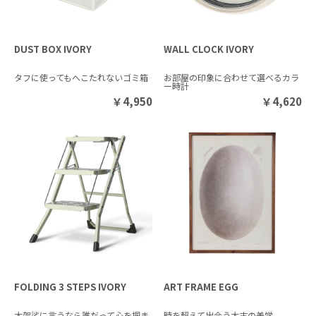
DUST BOX IVORY
WALL CLOCK IVORY
タフに使ってもへこたれないゴミ箱
お部屋の印象に合わせて選べるカラ
ー時計
￥
4,950
￥
4,620
FOLDING 3 STEPS IVORY
ART FRAME EGG
大袈裟に言うなら誰だって心を掴ま
時を超えて出会う太古の美学