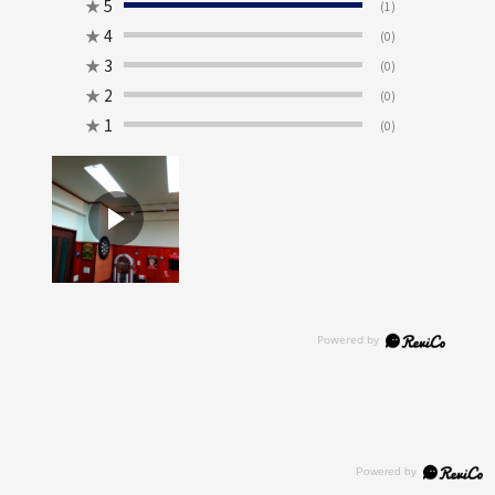
★
5
(1)
★
4
(0)
★
3
(0)
★
2
(0)
★
1
(0)