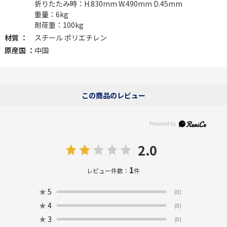
折りたたみ時：H.830mm W.490mm D.45mm
重量：6kg
耐荷重：100kg
材質 ：
スチール ポリエチレン
原産国 ：
中国
この商品のレビュー
2.0
1
レビュー件数：
件
★
5
(0)
★
4
(0)
★
3
(0)