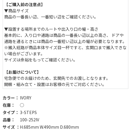
【ご購入前の注意点】
▼商品サイズ
商品の一番長い辺、一番短い辺をご確認ください。
▼設置する場所までのルートや出入り口の幅・高さ
基本的に、入り口や通路は商品の一番長い辺以上の高さ、 ドア
通路を通るときには商品の一番短い辺以上の幅が必要となります。
※搬入経路が商品本体サイズ目一杯ですと、玄関口まで搬入できな
い場合がございます。
サイズは余裕をもってご確認ください。
【お届けについて】
宅急便でのお届けのため、玄関先でのお渡しとなります。
開梱・組み立て・設置はお客様の元でご対応ください。
カラー：
IVORY
在庫：
◯
タイプ：
3-STEPS
品番：
100-252IV
サイズ ：
H.685mm W.490mm D.680mm