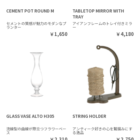
CEMENT POT ROUND M
TABLETOP MIRROR WITH
TRAY
セメントの質感が魅力のモダンなプ
アイアンフレームのトレイ付きミラ
ランター
ー
￥
1,650
￥
4,180
GLASS VASE ALTO H305
STRING HOLDER
流線型の曲線が際立つフラワーベー
アンティーク好きの心を鷲掴みにす
ス
る逸品
￥
2,310
￥
2,750