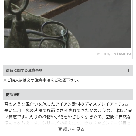
L
o
/
U
a
n
d
m
e
powered by
u
d
t
:
e
1
0
商品に関する注意事項
0
.
0
※ご購入前は必ず注意事項をご確認下さい。
0
%
商品説明
苔のような風合いを施したアイアン素材のディスプレイアイテム。
長い年月、庭の片隅で風雨にさらされてきたかのような、味わい深
い質感です。周りの植物や小物をやさしく引き立て、空間に自然な
温もりを与えます。シリーズで揃えたり、ウッドやビンテージ品と
組み合わせたり、個性的なコーディネートをお愉しみください。