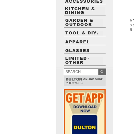
ME
ス
る
最近閲覧したお勧めの商品