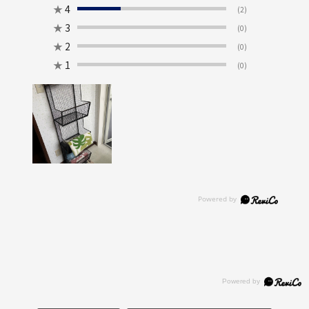
★
4
(2)
★
3
(0)
★
2
(0)
★
1
(0)