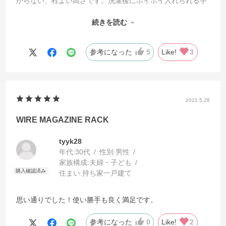
からない、程よい高さです。洗濯後にポイポイ入れられる手
軽さ、蓋がなく取り出しやすい形状です。今までクローゼッ
続きを読む
ト収納用のプラ引き出しケースを使用していましたが、こち
らの方が片付けがとても楽だし、中身が見やすいし、取り出
しやすいし、家事の負担が格段に減りました。気に入ったの
参考になった
5
Like!
3
で、追加でもう1つ購入。春夏用と秋冬用としてクローゼッ
ト内で前後に重ねて使用しています。商品には転倒防止のた
めの壁固定部分も考えられていますが、クローゼット内なの
で転倒の心配なく、固定はしていません。春夏用には半袖T
2021.5.28
ショートソックスなど、秋冬用には長袖T、厚手タイツな
WIRE MAGAZINE RACK
ど。季節によって前後を入れ替えて使用しています。本当に
いろいろがちょうどいいので、ありがたいです。
tyyk28
年代:
30代
性別:
男性
家族構成:
夫婦・子ども
住まい:
持ち家一戸建て
思い通りでした！使い勝手も良く満足です。
参考になった
0
Like!
2