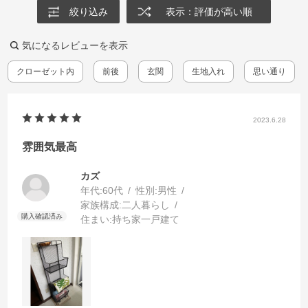
絞り込み
表示：評価が高い順
気になるレビューを表示
クローゼット内
前後
玄関
生地入れ
思い通り
2023.6.28
雰囲気最高
カズ
年代:
60代
性別:
男性
家族構成:
二人暮らし
住まい:
持ち家一戸建て