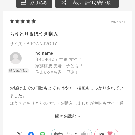
絞り込み
表示：評価が高い順
2024.9.11
ちりとり＆ほうき購入
サイズ：BROWN-IVORY
no name
年代:
40代
性別:
女性
家族構成:
夫婦・子ども
住まい:
持ち家一戸建て
お届けまでの日数もとてもはやく、梱包もしっかりされてい
ました。
ほうきとちりとりのセットを購入しましたが色味もサイト通
りで大満足です！梱包材も多すぎることなく適所しっかり包
続きを読む
まれていたので、傷などがもちろんなかったのも安心しまし
た！
置いてるだけで可愛いアイテムでまたお気に入りが増え大満
参考になった
0
Like!
1