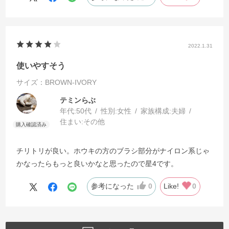
2022.1.31
使いやすそう
サイズ：BROWN-IVORY
テミンらぶ
年代:
50代
性別:
女性
家族構成:
夫婦
住まい:
その他
チリトリが良い。ホウキの方のブラシ部分がナイロン系じゃ
かなったらもっと良いかなと思ったので星4です。
参考になった
0
Like!
0