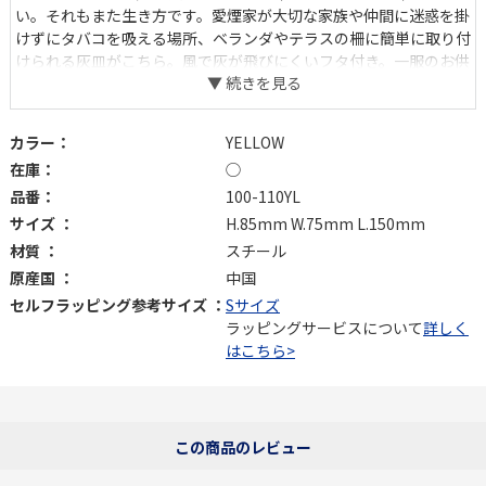
い。それもまた生き方です。愛煙家が大切な家族や仲間に迷惑を掛
けずにタバコを吸える場所、ベランダやテラスの柵に簡単に取り付
けられる灰皿がこちら。風で灰が飛びにくいフタ付き。一服のお供
にお好みの色を。
カラー：
YELLOW
在庫：
◯
品番：
100-110YL
サイズ ：
H.85mm W.75mm L.150mm
材質 ：
スチール
原産国 ：
中国
セルフラッピング参考サイズ ：
Sサイズ
ラッピングサービスについて
詳しく
はこちら>
この商品のレビュー