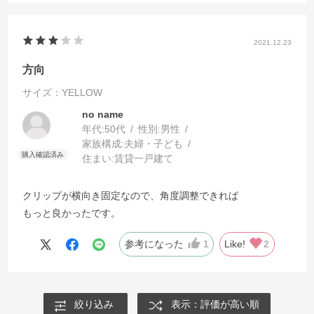
2021.12.23
方向
サイズ：YELLOW
no name
年代:
50代
性別:
男性
家族構成:
夫婦・子ども
住まい:
賃貸一戸建て
クリップが横向き固定なので、角度調整できれば
もっと良かったです。
参考になった
1
Like!
2
絞り込み
表示：評価が高い順