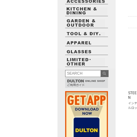
STEE
N
イン
ルロ