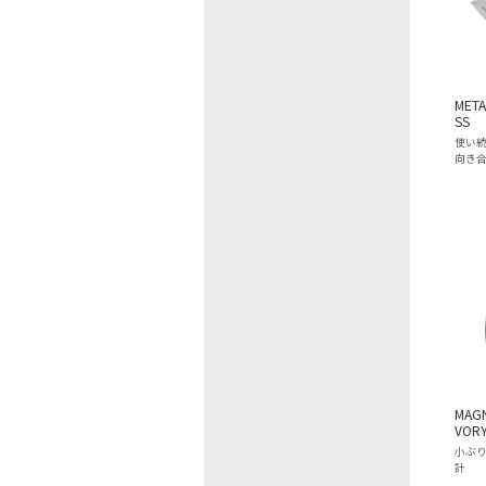
META
SS
使い
向き
MAGN
VOR
小ぶ
計