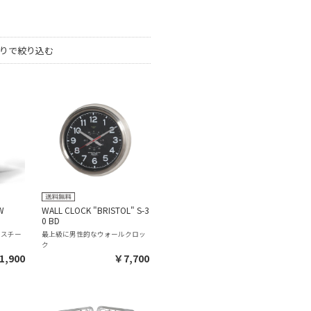
りで絞り込む
W
WALL CLOCK "BRISTOL" S-3
0 BD
すスチー
最上級に男性的なウォールクロッ
ク
1,900
￥7,700