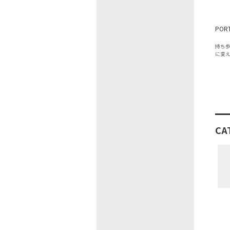
PORT
持ち
に変
CA