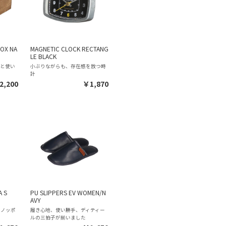
OX NA
MAGNETIC CLOCK RECTANG
LE BLACK
感と使い
小ぶりながらも、存在感を放つ時
計
2,200
￥1,870
A S
PU SLIPPERS EV WOMEN/N
AVY
いノッポ
履き心地、使い勝手、ディティー
ルの三拍子が揃いました