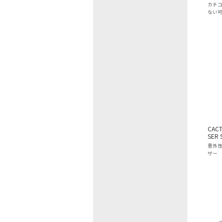
カチ
ない
CACT
SER 
意外
ザー