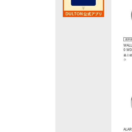
WALL
0 WD
最上
ク
ALAR