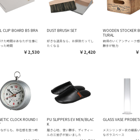
L CLIP BOARD B5 BRA
DUST BRUSH SET
WOODEN STOCKER B
TURAL
続けた時間はあなたが仕事に
好きな道具なら、お掃除だってし
納得のいくアンティーク
合った時間
たくなる
勝手が魅力
￥2,530
￥2,420
￥
ETIC CLOCK ROUND I
PU SLIPPERS EV MEN/BLAC
GLASS VASE PROBET
Y
K
りながらも、存在感を放つ時
履き心地、使い勝手、ディティー
メスシリンダー状の細長
ルの三拍子が揃いました
なガラスベース