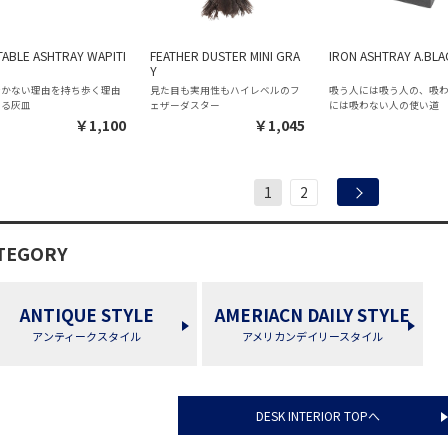
ABLE ASHTRAY WAPITI
FEATHER DUSTER MINI GRA
IRON ASHTRAY A.BLA
Y
歩かない理由を持ち歩く理由
見た目も実用性もハイレベルのフ
吸う人には吸う人の、吸
える灰皿
ェザーダスター
には吸わない人の使い道
￥1,100
￥1,045
1
2
TEGORY
ANTIQUE STYLE
AMERIACN DAILY STYLE
アンティークスタイル
アメリカンデイリースタイル
DESK INTERIOR TOPへ