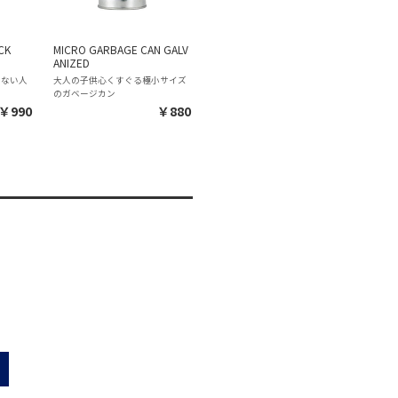
CK
MICRO GARBAGE CAN GALV
ANIZED
わない人
大人の子供心くすぐる極小サイズ
のガベージカン
￥990
￥880