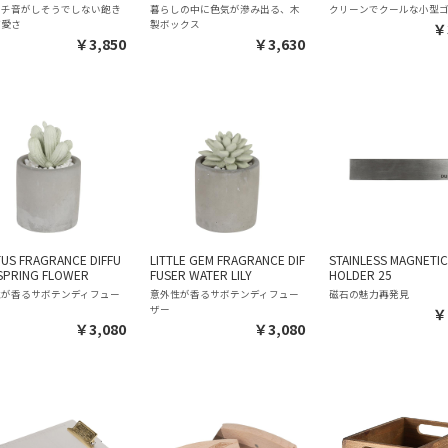
コチ音がしそうでしない飽き
暮らしの中に色気が滲み出る、木
クリーンでクールな小型
可愛さ
製ボックス
￥
￥3,850
￥3,630
US FRAGRANCE DIFFU
LITTLE GEM FRAGRANCE DIF
STAINLESS MAGNETI
SPRING FLOWER
FUSER WATER LILY
HOLDER 25
性が香るサボテンディフュー
意外性が香るサボテンディフュー
磁石の魅力再発見
ザー
￥
￥3,080
￥3,080