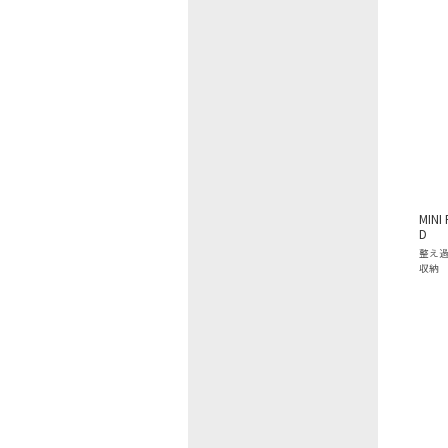
MINI
D
整え過
収納