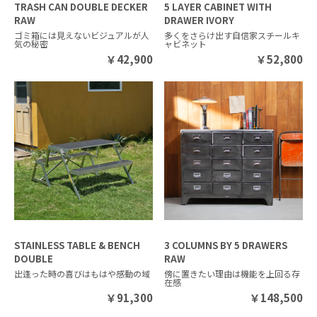
TRASH CAN DOUBLE DECKER
5 LAYER CABINET WITH
RAW
DRAWER IVORY
ゴミ箱には見えないビジュアルが人
多くをさらけ出す自信家スチールキ
気の秘密
ャビネット
￥
42,900
￥
52,800
STAINLESS TABLE & BENCH
3 COLUMNS BY 5 DRAWERS
DOUBLE
RAW
出逢った時の喜びはもはや感動の域
傍に置きたい理由は機能を上回る存
在感
￥
91,300
￥
148,500