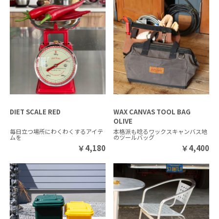
DIET SCALE RED
WAX CANVAS TOOL BAG
OLIVE
毎日立つ場所にわくわくするアイテ
本格派も唸るワックスキャンバス地
ムを
のツールバッグ
￥
4,180
￥
4,400