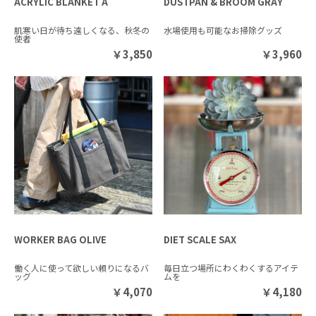
ACRYLIC BLANKET A
DUSTPAN & BROOM GRAY
肌寒い日が待ち遠しくなる、秋冬の
水場使用も可能なお掃除グッズ
使者
￥
3,850
￥
3,960
WORKER BAG OLIVE
DIET SCALE SAX
働く人に使って欲しい頼りになるバ
毎日立つ場所にわくわくするアイテ
ッグ
ムを
￥
4,070
￥
4,180