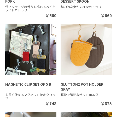
FORK
DESSERT SPOON
ヴィンテージの香りを感じるベイク
魅力的な女性の様なカトラリー
ライトカトラリー
￥
660
￥
660
MAGNETIC CLIP SET OF 5 B
GLUTTON2 POT HOLDER
GRAY
末長く使えるマグネット付きクリッ
軽快で強靭なポットホルダー
プ
￥
748
￥
825