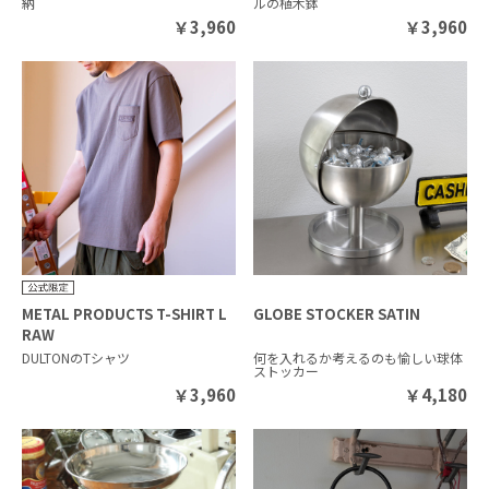
納
ルの植木鉢
￥
3,960
￥
3,960
METAL PRODUCTS T-SHIRT L
GLOBE STOCKER SATIN
RAW
DULTONのTシャツ
何を入れるか考えるのも愉しい球体
ストッカー
￥
3,960
￥
4,180