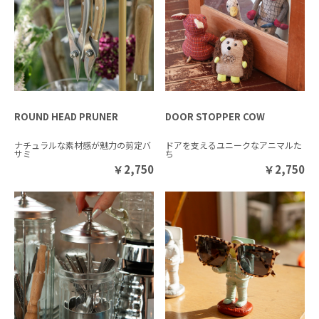
ROUND HEAD PRUNER
DOOR STOPPER COW
ナチュラルな素材感が魅力の剪定バ
ドアを支えるユニークなアニマルた
サミ
ち
￥
2,750
￥
2,750