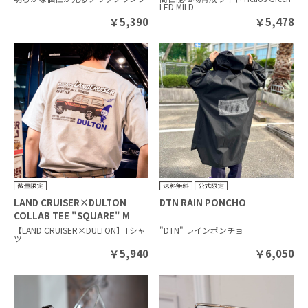
LED MILD
￥
5,390
￥
5,478
LAND CRUISER×DULTON
DTN RAIN PONCHO
COLLAB TEE "SQUARE" M
SILVER GRAY
【LAND CRUISER×DULTON】Tシャ
"DTN" レインポンチョ
ツ
￥
5,940
￥
6,050