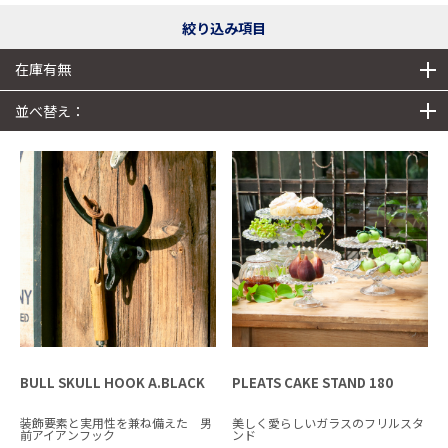
絞り込み項目
在庫有無
並べ替え：
BULL SKULL HOOK A.BLACK
PLEATS CAKE STAND 180
装飾要素と実用性を兼ね備えた 男
美しく愛らしいガラスのフリルスタ
前アイアンフック
ンド