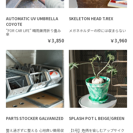
AUTOMATIC UV UMBRELLA
SKELETON HEAD T.REX
COYOTE
"FOR CAR LIFE" 晴雨兼用折り畳み
メガネホルダーの枠には収まらない
傘
￥
3,850
￥
3,960
PARTS STOCKER GALVANIZED
SPLASH POT L BEIGE/GREEN
整え過ぎずに整える 心地良い簡易収
【5号】色柄を愉しむアップサイク