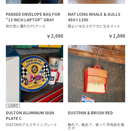
PADDED ENVELOPE BAG FOR
MAT LONG WHALE & GULLS
"13 INCH LAPTOP" GRAY
450×1200
耐久性に優れたPCケース
程よいゆるさがクセになるマット
￥
2,090
￥
2,090
DULTON ALUMINUM SIGN
DUSTPAN & BRUSH RED
PLATE C
DULTONのアルミサインプレート
触れて、眺めて、使って 所有欲を満
たす