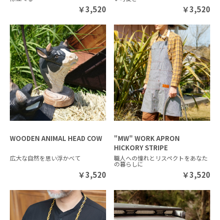
￥
3,520
￥
3,520
WOODEN ANIMAL HEAD COW
"MW" WORK APRON
HICKORY STRIPE
広大な自然を思い浮かべて
職人への憧れとリスペクトをあなた
の暮らしに
￥
3,520
￥
3,520