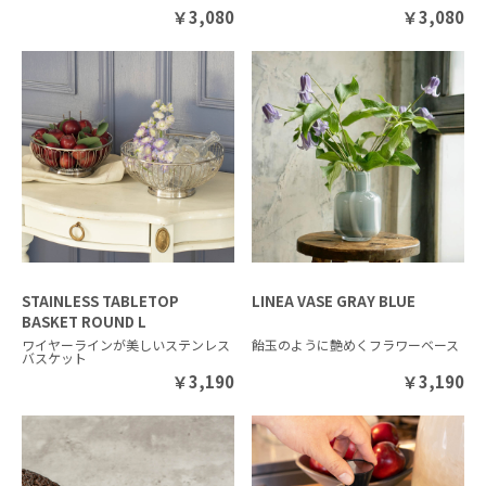
￥
3,080
￥
3,080
STAINLESS TABLETOP
LINEA VASE GRAY BLUE
BASKET ROUND L
ワイヤーラインが美しいステンレス
飴玉のように艶めくフラワーベース
バスケット
￥
3,190
￥
3,190