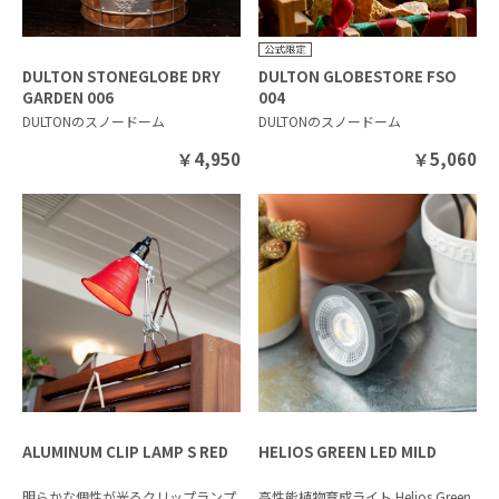
DULTON STONEGLOBE DRY
DULTON GLOBESTORE FSO
GARDEN 006
004
DULTONのスノードーム
DULTONのスノードーム
￥
4,950
￥
5,060
ALUMINUM CLIP LAMP S RED
HELIOS GREEN LED MILD
明らかな個性が光るクリップランプ
高性能植物育成ライト Helios Green