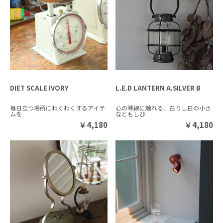
DIET SCALE IVORY
L.E.D LANTERN A.SILVER B
毎日立つ場所にわくわくするアイテ
心の琴線に触れる、在りし日の小さ
ムを
なともしび
￥
4,180
￥
4,180