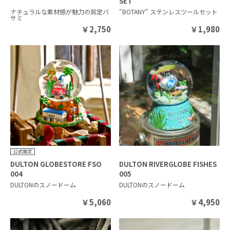
SET
ナチュラルな素材感が魅力の剪定バ
"BOTANY" ステンレスツールセット
サミ
￥
2,750
￥
1,980
DULTON GLOBESTORE FSO
DULTON RIVERGLOBE FISHES
004
005
DULTONのスノードーム
DULTONのスノードーム
￥
5,060
￥
4,950