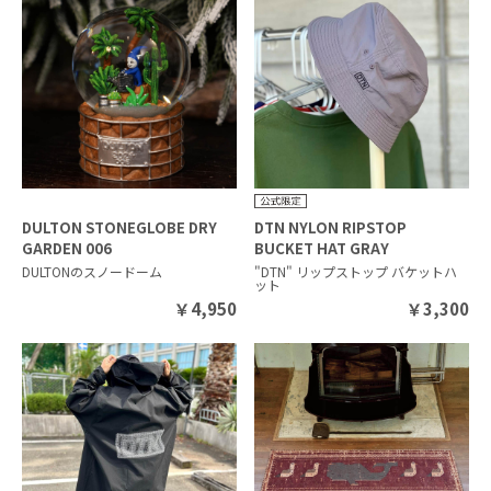
DULTON STONEGLOBE DRY
DTN NYLON RIPSTOP
GARDEN 006
BUCKET HAT GRAY
DULTONのスノードーム
"DTN" リップストップ バケットハ
ット
￥
4,950
￥
3,300