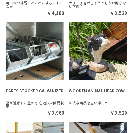
毎日立つ場所にわくわくするアイテ
カチコチ音がしそうでしない飽きな
ムを
い可愛さ
￥
4,180
￥
3,520
PARTS STOCKER GALVANIZED
WOODEN ANIMAL HEAD COW
整え過ぎずに整える 心地良い簡易収
広大な自然を思い浮かべて
納
￥
3,960
￥
3,520