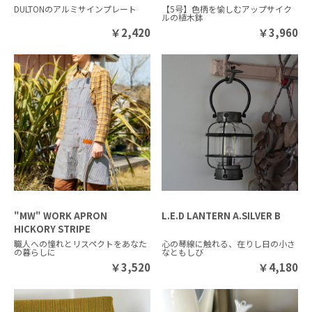
DULTONのアルミサインプレート
【5号】色柄を愉しむアップサイク
ルの植木鉢
￥
2,420
￥
3,960
"MW" WORK APRON
L.E.D LANTERN A.SILVER B
HICKORY STRIPE
職人への憧れとリスペクトをあなた
心の琴線に触れる、在りし日の小さ
の暮らしに
なともしび
￥
3,520
￥
4,180