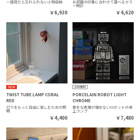
一度見たら忘れられない小物収納
お部屋の印象に合わせて選べるカラ
ー時計
￥
6,930
￥
4,620
TWIST TUBE LAMP CORAL
PORCELAIN ROBOT LIGHT
RED
CHROME
灯りをもっと自由に愉しむための照
素朴な表情が憎めないロボットの卓
明
上ランプ
￥
4,400
￥
7,480