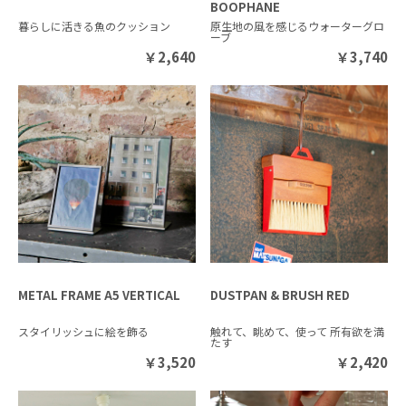
BOOPHANE
暮らしに活きる魚のクッション
原生地の風を感じるウォーターグロ
ーブ
￥
2,640
￥
3,740
METAL FRAME A5 VERTICAL
DUSTPAN & BRUSH RED
スタイリッシュに絵を飾る
触れて、眺めて、使って 所有欲を満
たす
￥
3,520
￥
2,420