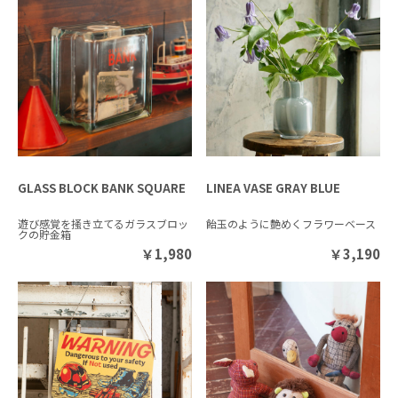
GLASS BLOCK BANK SQUARE
LINEA VASE GRAY BLUE
遊び感覚を掻き立てるガラスブロッ
飴玉のように艶めくフラワーベース
クの貯金箱
￥
1,980
￥
3,190