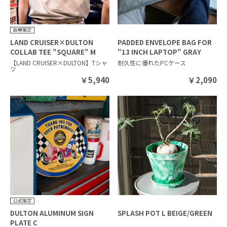
LAND CRUISER×DULTON
PADDED ENVELOPE BAG FOR
COLLAB TEE "SQUARE" M
"13 INCH LAPTOP" GRAY
SILVER GRAY
【LAND CRUISER×DULTON】Tシャ
耐久性に優れたPCケース
ツ
￥
5,940
￥
2,090
DULTON ALUMINUM SIGN
SPLASH POT L BEIGE/GREEN
PLATE C