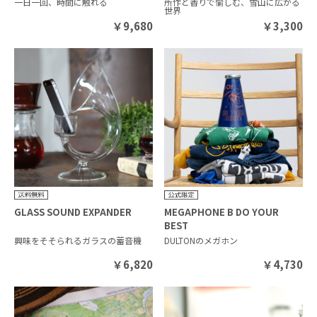
一日一回、時間に触れる
所作と香りで愉しむ、雪山に広がる
世界
￥
9,680
￥
3,300
GLASS SOUND EXPANDER
MEGAPHONE B DO YOUR
BEST
興味をそそられるガラスの蓄音機
DULTONのメガホン
￥
6,820
￥
4,730