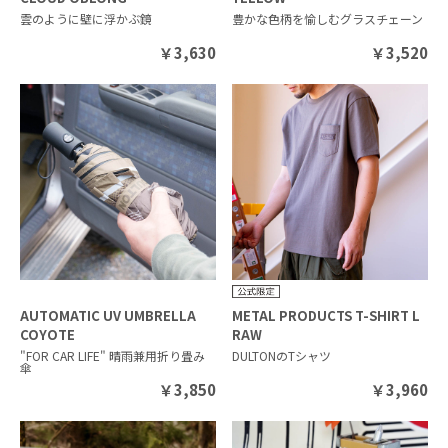
雲のように壁に浮かぶ鏡
豊かな色柄を愉しむグラスチェーン
￥
3,630
￥
3,520
AUTOMATIC UV UMBRELLA
METAL PRODUCTS T-SHIRT L
COYOTE
RAW
"FOR CAR LIFE" 晴雨兼用折り畳み
DULTONのTシャツ
傘
￥
3,850
￥
3,960