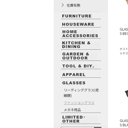
在庫有無
GLAS
S BE
ボス
らか
リーディンググラス(老
眼鏡)
ファッショングラス
メガネ用品
GLAS
S BL