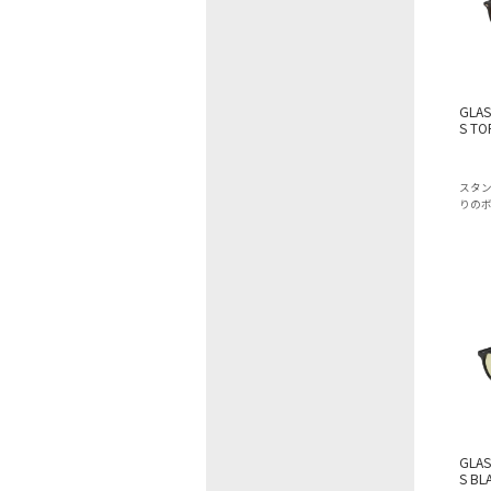
GLAS
S TO
スタ
りの
GLAS
S BL