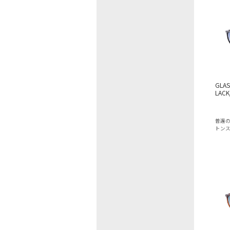
GLAS
LACK
普遍
トン