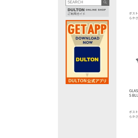
ボス
らか
GLAS
S BL
ボス
らか