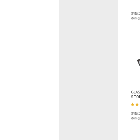
定番
のあ
GLAS
S TO
定番
のあ