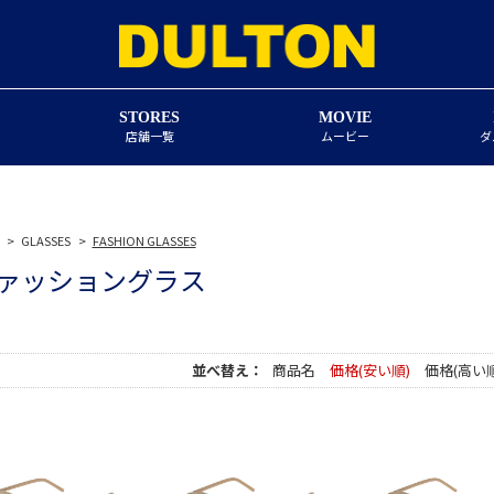
STORES
MOVIE
店舗一覧
ムービー
ダ
>
GLASSES
>
FASHION GLASSES
ァッショングラス
並べ替え：
商品名
価格(安い順)
価格(高い順