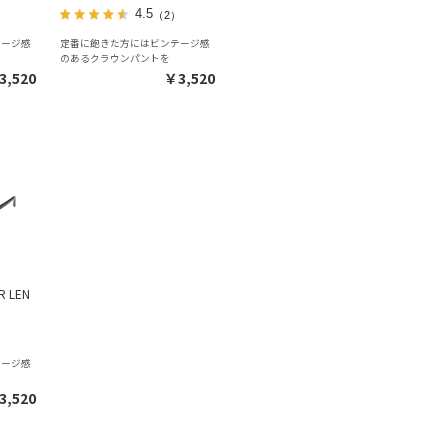
4.5
（2）
テージ感
定番に飽きた方にはビンテージ感
のあるクラウンパントを
3,520
￥3,520
R LEN
テージ感
3,520