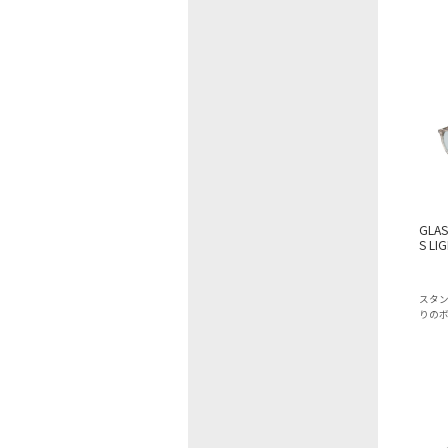
GLAS
S LI
スタ
りの