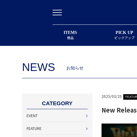
ITEMS
PICK UP
商品
ピックアップ
NEWS
お知らせ
2025/03/25
FEATU
CATEGORY
New Releas
EVENT
FEATURE