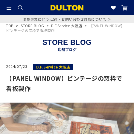
夏期休業に伴う 出荷・お問い合わせ対応について ＞
TOP
>
STORE BLOG
>
D.F.Service 大阪店
>
【PANEL WINDOW】
ビンテージの窓枠で看板製作
STORE BLOG
店舗ブログ
2024/07/23
D.F.Service 大阪店
【PANEL WINDOW】ビンテージの窓枠で
看板製作