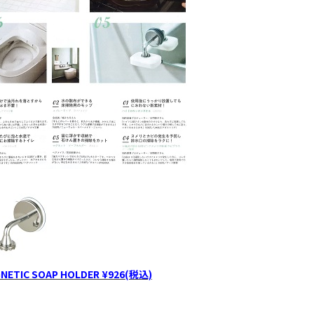
NETIC SOAP HOLDER ¥926(税込)