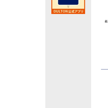
最近閲覧したお勧めの商品
最