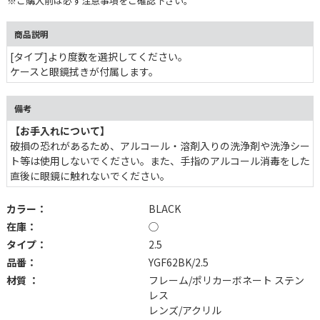
※ご購入前は必ず注意事項をご確認下さい。
商品説明
[タイプ]より度数を選択してください。
ケースと眼鏡拭きが付属します。
備考
【お手入れについて】
破損の恐れがあるため、アルコール・溶剤入りの洗浄剤や洗浄シー
ト等は使用しないでください。また、手指のアルコール消毒をした
直後に眼鏡に触れないでください。
カラー：
BLACK
在庫：
◯
タイプ：
2.5
品番：
YGF62BK/2.5
材質 ：
フレーム/ポリカーボネート ステン
レス
レンズ/アクリル