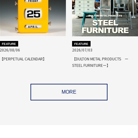
FEATURE
FEATURE
2026/08/06
2026/07/03
【PERPETUAL CALENDAR】
【DULTON METAL PRODUCTS ー
STEEL FURNITUREー】
MORE