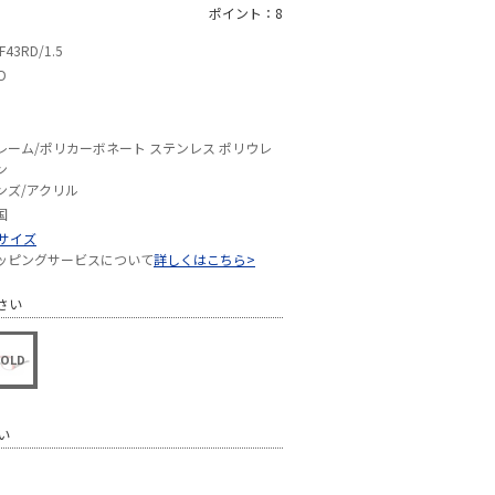
ポイント：8
F43RD/1.5
D
レーム/ポリカーボネート ステンレス ポリウレ
ン
ンズ/アクリル
国
Sサイズ
ッピングサービスについて
詳しくはこちら>
さい
い