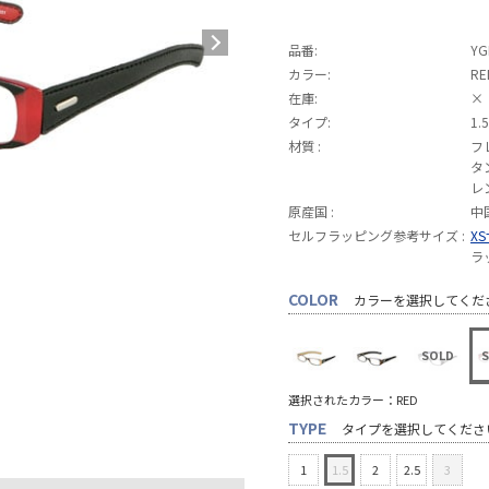
品番:
YG
カラー:
RE
在庫:
×
タイプ:
1.5
材質 :
フ
タ
レ
原産国 :
中
セルフラッピング参考サイズ :
X
ラ
COLOR
カラーを選択してくだ
選択されたカラー：RED
TYPE
タイプを選択してくださ
1
1.5
2
2.5
3