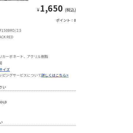
1,650
¥
(税込)
ポイント：8
F150BRD/2.5
ACK RED
リカーボネート、アクリル樹脂
国
Sサイズ
ッピングサービスについて
詳しくはこちら>
さい
い