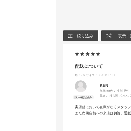
絞り込み
表示：
配送について
色：2.5
サイズ：BLACK RED
KEN
年代:
50代
性別:
男性
住まい:
持ち家マンショ
実店舗において在庫がなくスタッフ
また次回店舗への来店は勿論、通販