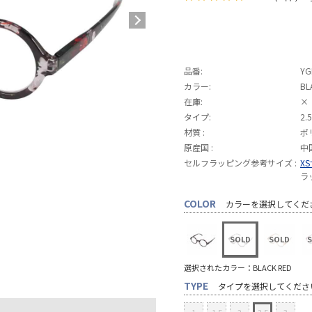
品番:
YG
カラー:
BL
在庫:
×
タイプ:
2.5
材質 :
ポ
原産国 :
中
セルフラッピング参考サイズ :
X
ラ
COLOR
カラーを選択してくだ
選択されたカラー：BLACK RED
TYPE
タイプを選択してくださ