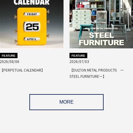
FEATURE
FEATURE
2026/08/06
2026/07/03
【PERPETUAL CALENDAR】
【DULTON METAL PRODUCTS ー
STEEL FURNITUREー】
MORE