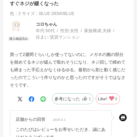
すぐネジが緩くなった
色：2
サイズ：BLUE DEMI/BLUE
コロちゃん
年代:
50代
性別:
女性
家族構成:
夫婦
住まい:
賃貸マンション
買って2週間ぐらいしか使ってないのに、メガネの腕の部分
を留めてるネジが緩んで取れそうになり、ネジ回しで締めて
も締まった手応えがなくゆるゆる。最初から割と動く感じだ
ったのでこういう作りなのかと思ったのですがそうではなさ
そうです。
参考になった
1
Like!
0
店舗からの回答
2025.4.1
このたびはレビューをお寄せいただき、誠にあ
りがとうございます。