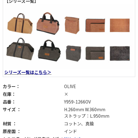
【シリーズ一覧】
シリーズ一覧は
こちら
＞
カラー：
OLIVE
在庫：
×
品番：
Y959-1266OV
サイズ ：
H.260mm W.360mm
ストラップ：L.950mm
材質 ：
コットン、真鍮
原産国 ：
インド