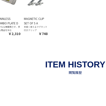
AINLESS
MAGNETIC CLIP
MBO PLATE D
SET OF 5 A
全なる無機質さが、多
末長く使えるマグネット
な用途を生む
付きクリップ
￥2,310
￥748