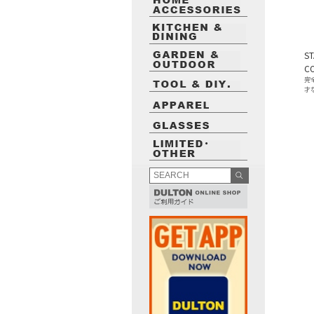
ST
CO
完
才
最近閲覧したお勧めの商品