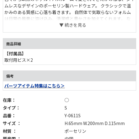
ムレスなデザインのポーセリン製ハードウェア。 クラシックで温
かみのある質感に心落ち着きます。 自然体で気取らないフォルム
は日常の風景に溶け込み、清潔感と豊かさを加えてくれます。 な
んて事のない日々のルーティンに少しの癒しを。
商品詳細
【付属品】
取付用ビス×2
備考
パーツアイテム特集はこちら＞
在庫：
◯
タイプ：
S
品番：
Y-0611S
サイズ ：
H.65mm W.200mm D.115mm
材質 ：
ポーセリン
原産国 ：
中国