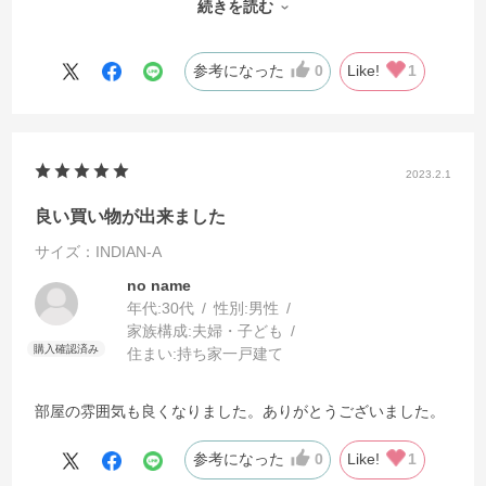
続きを読む
前面にガラスがないため反射が生じず、作品本来の魅力がそ
のまま伝わる点も大きな魅力です。
他のインテリアとの相性も抜群で、部屋が見違えるような雰
参考になった
0
Like!
1
囲気に包まれています。
結果として「買って正解」と言える選択でした。
2023.2.1
良い買い物が出来ました
サイズ：INDIAN-A
no name
年代:
30代
性別:
男性
家族構成:
夫婦・子ども
住まい:
持ち家一戸建て
部屋の雰囲気も良くなりました。ありがとうございました。
参考になった
0
Like!
1