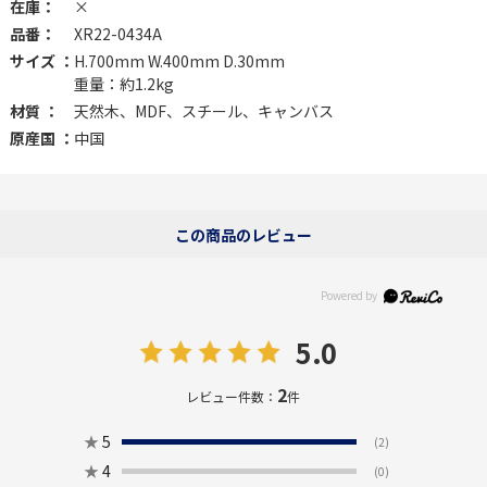
在庫：
×
品番：
XR22-0434A
サイズ ：
H.700mm W.400mm D.30mm
重量：約1.2kg
材質 ：
天然木、MDF、スチール、キャンバス
原産国 ：
中国
この商品のレビュー
5.0
2
レビュー件数：
件
★
5
(2)
★
4
(0)