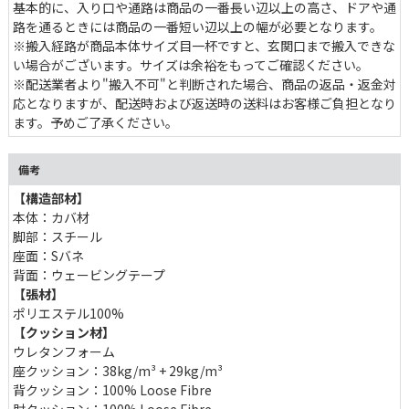
基本的に、入り口や通路は商品の一番長い辺以上の高さ、ドアや通
路を通るときには商品の一番短い辺以上の幅が必要となります。
※搬入経路が商品本体サイズ目一杯ですと、玄関口まで搬入できな
い場合がございます。サイズは余裕をもってご確認ください。
※配送業者より"搬入不可"と判断された場合、商品の返品・返金対
応となりますが、配送時および返送時の送料はお客様ご負担となり
ます。予めご了承ください。
備考
【構造部材】
本体：カバ材
心地よい時間を支えるクッション
脚部：スチール
座面：Sバネ
程よい弾力で快適な座り心地のウレタンクッション。座面は
背面：ウェービングテープ
38kg/m³高密度ウレタン＋29kg/m³ウレタンの二層構造。背面と
【張材】
アームにはボリュームたっぷりのルースファイバーを使用していま
ポリエステル100%
す。耐久性が高く、へたりに強いので、長くご使用いただけます。
【クッション材】
ウレタンフォーム
座クッション：38kg/m³ + 29kg/m³
背クッション：100% Loose Fibre