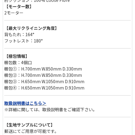
肘クッション：100% Loose Fibre
【モーター数】
2モーター
【最大リクライニング角度】
背もたれ：164°
フットレスト：180°
【梱包情報】
梱包数：4個口
梱包①：H.700mm W.850mm D.330mm
梱包②：H.700mm W.850mm D.330mm
梱包③：H.650mm W.1050mm D.910mm
梱包④：H.650mm W.1050mm D.910mm
取扱説明書はこちら＞
※詳細に関しては、取扱説明書をご確認下さい。
【生地サンプルについて】
利便性と安全性を備えた操作ボタン
郵送にてご用意が可能です。