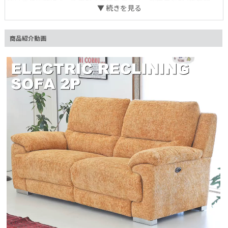
使い手や空間によって異なる表情を見せる、個性豊かな2色展開。
色選びからお愉しみください。 受注生産でお届けまでに時間がか
かるがゆえ、どこに置くか、何と合わせるか、自ずと理想のインテ
リアと向き合う時間ができます。 悩み、待つ時間を経て、心躍る
商品紹介動画
体験をお届けしたい。
通常時｜個性的で重厚な佇まい
L
o
/
電動リクライニング機能を差し置いても、個性的で重厚な佇まいの
U
a