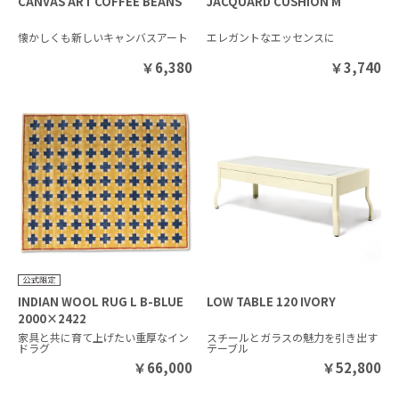
CANVAS ART COFFEE BEANS
JACQUARD CUSHION M
懐かしくも新しいキャンバスアート
エレガントなエッセンスに
￥
6,380
￥
3,740
INDIAN WOOL RUG L B-BLUE
LOW TABLE 120 IVORY
2000×2422
家具と共に育て上げたい重厚なイン
スチールとガラスの魅力を引き出す
ドラグ
テーブル
￥
66,000
￥
52,800