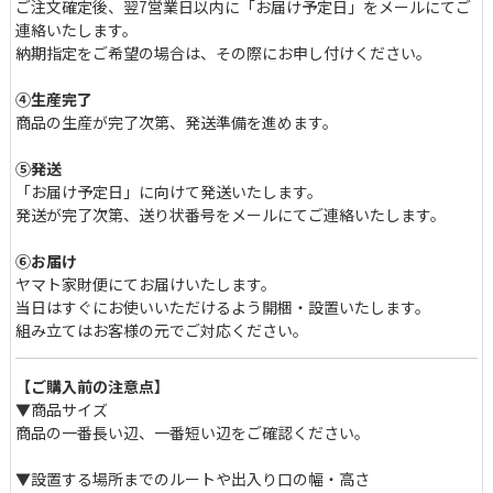
ご注文確定後、翌7営業日以内に「お届け予定日」をメールにてご
連絡いたします。
納期指定をご希望の場合は、その際にお申し付けください。
上質なバスケット織りの張地
④生産完了
商品の生産が完了次第、発送準備を進めます。
張地には、重量感と光沢のある質感が特徴のバスケット織り生地を
使用。非常に柔らかい肌触りで肌への刺激が少ないため、季節を問
⑤発送
わず快適にご使用いただけます。世界最高水準の安全性を証明する
「お届け予定日」に向けて発送いたします。
「OEKO-TEX®︎」認証。
発送が完了次第、送り状番号をメールにてご連絡いたします。
⑥お届け
ヤマト家財便にてお届けいたします。
当日はすぐにお使いいただけるよう開梱・設置いたします。
組み立てはお客様の元でご対応ください。
【ご購入前の注意点】
▼商品サイズ
商品の一番長い辺、一番短い辺をご確認ください。
▼設置する場所までのルートや出入り口の幅・高さ