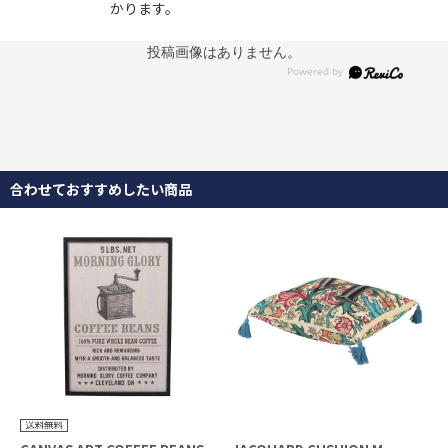
かります。
広々ふかふかの肘掛けに腕を預けて読書やスマホ操作、テレビ鑑賞
をしたり。好みの角度にリクライニングして横になったり。どんな
投稿画像はありません。
姿勢でも窮屈さを感じさせない、自然と身を預けたくなる一台で
す。
合わせておすすめしたい商品