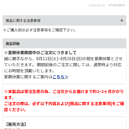
n
d
2シーター。傾斜のついた肘掛けが生み出す開放感が心地よく、使
m
e
powered by
u
い勝手の良いソファです。
d
t
:
e
8
2
商品に関する注意事項
.
5
※ご購入前は必ず注意事項をご確認下さい。
0
%
商品詳細
※夏期休業期間中のご注文につきまして
誠に勝手ながら、8月11日(火)~8月16日(日)の間を夏期休業とさせ
ていただきます。 期間前後のご注文に関しては、通常時より対応
にお時間を頂戴いたします。
夏期休業に関するご案内は
こちら＞
※本製品は受注生産の為、ご注文からお届けまで約2~3ヶ月かかり
ます。
リクライニング時｜二人の好みに合わせて
ご注文の際は、必ず以下内容および[商品に関する注意事項]をご確
認ください。
左右側面の操作ボタンで座面ごとに角度調整が可能。ボタンを押し
ている間、背もたれがゆっくりと倒れながら、フットレストが上昇
【販売方法】
します。座る人それぞれの好みに合わせてお使いいただけます。