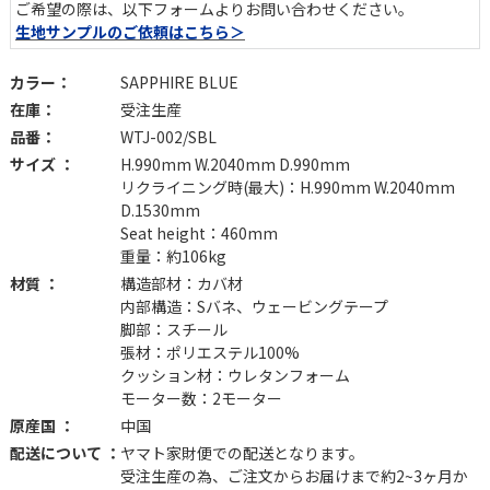
ご希望の際は、以下フォームよりお問い合わせください。
生地サンプルのご依頼はこちら＞
操作ボタンにはUSB-Aポートが付属。スマホやタブレット、充電
式のディフューザー等を充電しながらくつろげます。チャイルドロ
ック機能搭載で安全性も◎。
カラー：
SAPPHIRE BLUE
※リクライニング操作および充電機能をご利用の際は、電源プラグ
在庫：
受注生産
をコンセントに差し込んでください。
品番：
WTJ-002/SBL
サイズ ：
H.990mm W.2040mm D.990mm
リクライニング時(最大)：H.990mm W.2040mm
D.1530mm
Seat height：460mm
重量：約106kg
材質 ：
構造部材：カバ材
内部構造：Sバネ、ウェービングテープ
脚部：スチール
張材：ポリエステル100%
クッション材：ウレタンフォーム
モーター数：2モーター
原産国 ：
中国
配送について ：
ヤマト家財便での配送となります。
自然体でくつろぐ一台
受注生産の為、ご注文からお届けまで約2~3ヶ月か