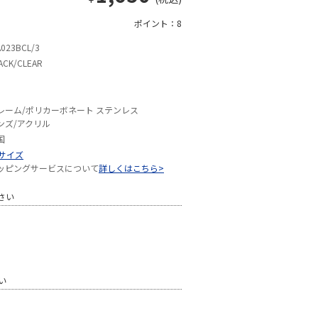
ポイント：8
023BCL/3
ACK/CLEAR
レーム/ポリカーボネート ステンレス
ンズ/アクリル
国
Sサイズ
ッピングサービスについて
詳しくはこちら>
さい
い