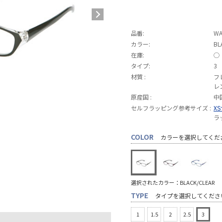
品番:
WA
カラー:
BL
在庫:
◯
タイプ:
3
材質 :
フ
レ
原産国 :
中
セルフラッピング参考サイズ :
X
ラ
COLOR
カラーを選択してくだ
選択されたカラー：BLACK/CLEAR
TYPE
タイプを選択してくださ
1
1.5
2
2.5
3