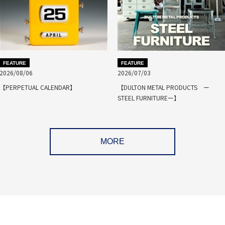
FEATURE
FEATURE
2026/08/06
2026/07/03
【PERPETUAL CALENDAR】
【DULTON METAL PRODUCTS ー
STEEL FURNITUREー】
MORE