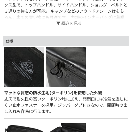
クス型で、トップハンドル、サイドハンドル、ショルダーベルトと
３通りの持ち方が可能。 キャンプなどのアウトドアシーンはもち
ろん、車での買い物にも最適です。 内部のインナーバッグは着脱
式。取り外して使用すれば、エコバッグとしても活躍します。 買
い物を終えたら、そのままクーラーバッグに収めることが出来た
り、防水なので汚れた際は丸洗いができて衛生的です。 カーライ
仕様
フを楽しむあなたに使ってほしい、心揺さぶるこだわりが至る所に
詰まっています。
マットな質感の防水生地(ターポリン)を使用した外観
丈夫で耐久性の高いターポリン地に加え、開閉口には冷気を逃しに
くい止水ファスナーを採用。ジッパーダブ付きなので、開閉時の出
し入れも容易に行えます。