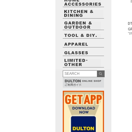
DT
G
"D
最近閲覧したお勧めの商品