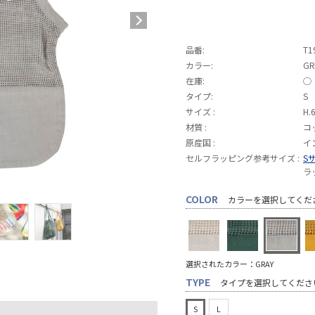
品番:
T1
カラー:
GR
在庫:
◯
タイプ:
S
サイズ :
H.
材質 :
コ
原産国 :
イ
セルフラッピング参考サイズ :
S
ラ
COLOR
カラーを選択してくだ
選択されたカラー：GRAY
TYPE
タイプを選択してくださ
S
L