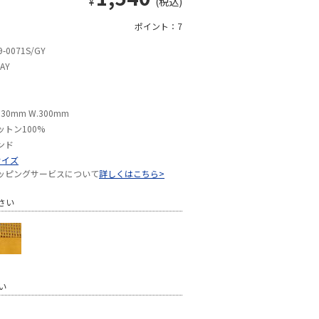
¥
(税込)
ポイント：7
9-0071S/GY
AY
630mm W.300mm
ットン100%
ンド
サイズ
ッピングサービスについて
詳しくはこちら>
さい
い