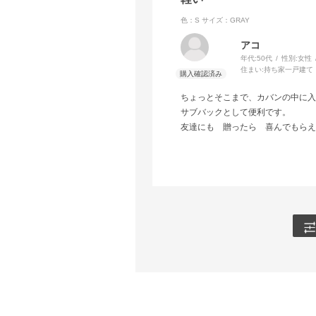
色：S
サイズ：GRAY
アコ
年代:
50代
性別:
女性
住まい:
持ち家一戸建て
ちょっとそこまで、カバンの中に
サブバックとして便利です。
友達にも 贈ったら 喜んでもらえ