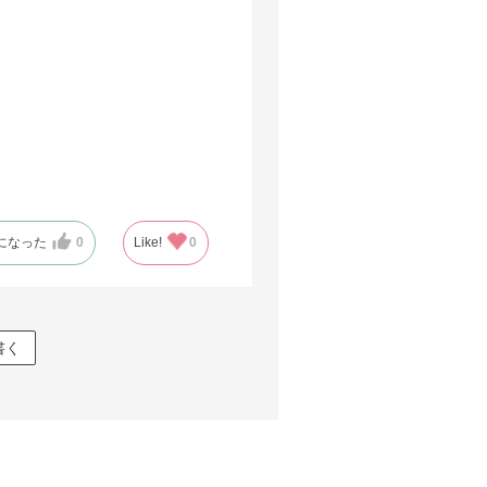
になった
0
Like!
0
書く