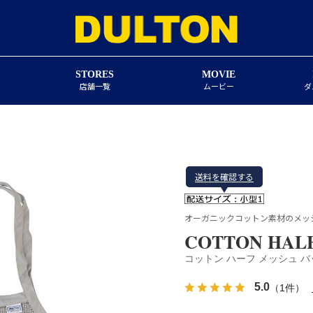
STORES
MOVIE
店舗一覧
ムービー
ダ
送料を確認する
オーガニックコットン素材のメッ
COTTON HALF
コットン ハーフ メッシュ バ
5.0
（1件）