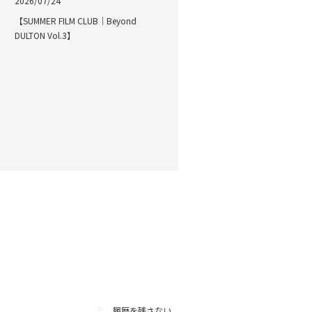
2026/07/24
【SUMMER FILM CLUB｜Beyond
DULTON Vol.3】
履歴を残さない