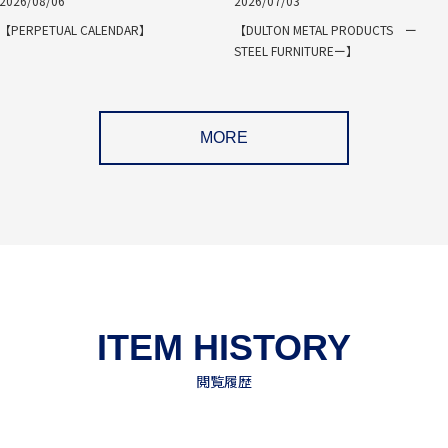
2026/08/06
2026/07/03
【PERPETUAL CALENDAR】
【DULTON METAL PRODUCTS ー
STEEL FURNITUREー】
MORE