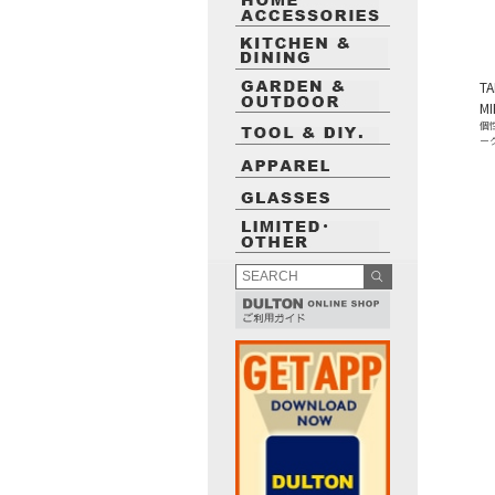
TA
MI
個
ー
最近閲覧したお勧めの商品