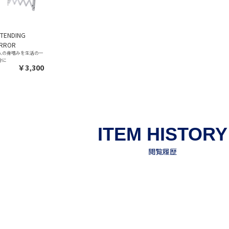
XTENDING
IRROR
人の身嗜みを生活の一
分に
￥3,300