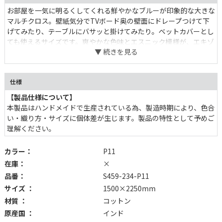
お部屋を一気に明るくしてくれる鮮やかなブルーが印象的な大きな
マルチクロス。壁紙気分でTVボード奥の壁面にドレープつけて下
げてみたり、テーブルにバサッと掛けてみたり。ベットカバーとし
ても使えるサイズです。爽やかな色味とエスニック模様が、エキゾ
チックな空間を演出してくれます。
仕様
【製品仕様について】
本製品はハンドメイドで生産されている為、製造時期により、色合
い・織り方・サイズに個体差が生じます。製品の特性として予めご
理解ください。
カラー：
P11
在庫：
×
品番：
S459-234-P11
サイズ ：
1500×2250mm
材質 ：
コットン
原産国 ：
インド