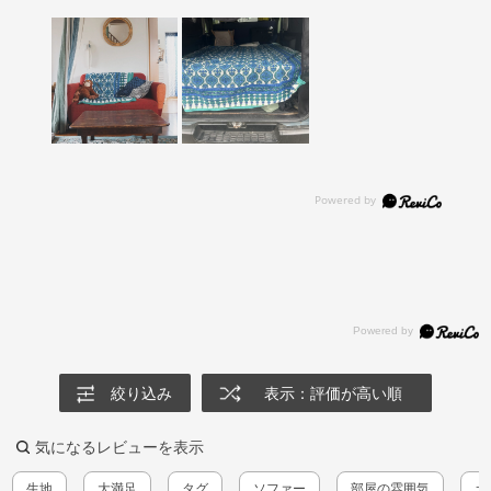
絞り込み
表示：評価が高い順
気になるレビューを表示
生地
大満足
タグ
ソファー
部屋の雰囲気
カ