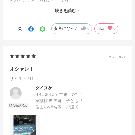
ものすごくおしゃれだったから。
実際の布は、生地がしっかりめ、色も割とはっきりしていま
続きを読む
す。ソファーにかけて部屋のアクセントになっています。
参考になった
0
Like!
0
2023.10.21
オシャレ！
サイズ：P11
ダイスケ
年代:
30代
性別:
男性
家族構成:
夫婦・子ども
住まい:
持ち家一戸建て