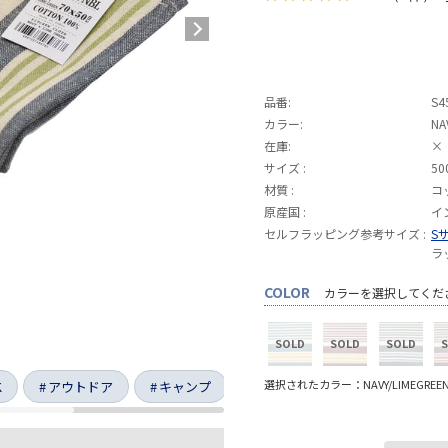
品番:
S4
カラー:
NA
在庫:
×
サイズ :
50
材質 :
コ
原産国 :
イ
セルフラッピング参考サイズ :
S
ラ
COLOR
カラーを選択してくだ
選択されたカラー：NAVY/LIMEGREE
K
アウトドア
キャンプ
ダイニング
キッチン