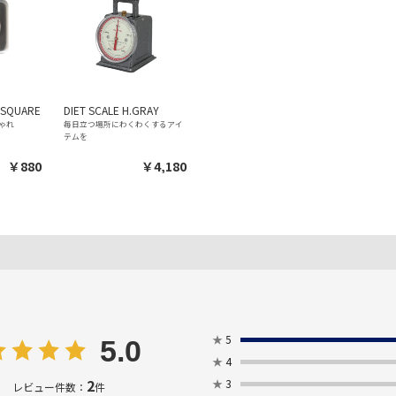
 SQUARE
DIET SCALE H.GRAY
ゃれ
毎日立つ場所にわくわくするアイ
テムを
￥880
￥4,180
★
5
5.0
★
4
2
★
3
レビュー件数：
件