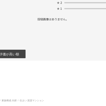
★
2
★
1
投稿画像はありません。
評価が高い順
家族構成:
夫婦
住まい:
賃貸マンション