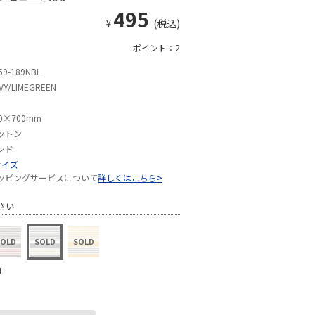
495
¥
(税込)
ポイント：2
59-189NBL
VY/LIMEGREEN
0×700mm
ットン
ンド
サイズ
ッピングサービスについて
詳しくはこちら>
さい
N