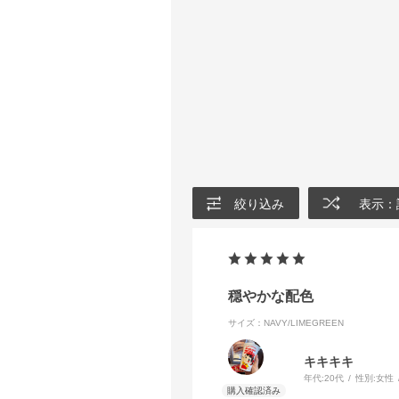
絞り込み
表示：
穏やかな配色
サイズ：NAVY/LIMEGREEN
キキキキ
年代:
20代
性別:
女性